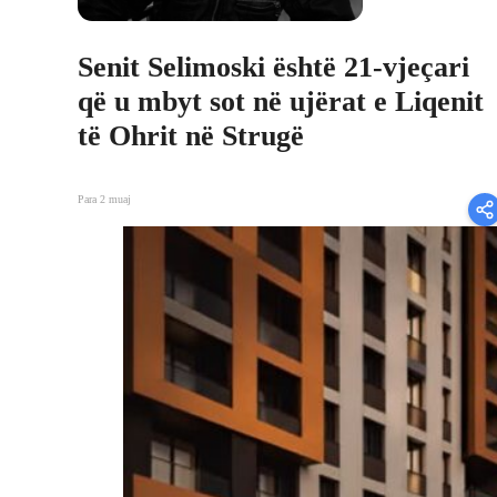
Senit Selimoski është 21-vjeçari
që u mbyt sot në ujërat e Liqenit
të Ohrit në Strugë
Para 2 muaj