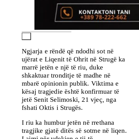
Ngjarja e rëndë që ndodhi sot në
ujërat e Liqenit të Ohrit në Strugë ka
marrë jetën e një të riu, duke
shkaktuar tronditje të madhe në
mbarë opinionin publik. Viktima e
kësaj tragjedie është konfirmuar të
jetë Senit Selimoski, 21 vjeç, nga
fshati Oktis i Strugës.
​I riu ka humbur jetën në rrethana
tragjike gjatë ditës së sotme në liqen.
Lajmi për vdekjen e tij të