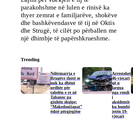
parakohshme në lulen e rinisë ka
thyer zemrat e familjarëve, shokëve
dhe bashkëvendasve të tij në Oktis
dhe Strugë, të cilët po përballen me
një dhimbje të papërshkrueshme.
Trending
Ndërmarrja e
Arrestohet
Rrugëve thotë se
46-vjeçari
nuk ka dhënë
që u
urdhër për
largua
tabelën e re në
nga vendi
Tabanoc pa
i
gjuhën shqipe:
aksidentit
“Makedonijapat”
ku humbi
është përgjegjëse
jetën 19-
vjeçari