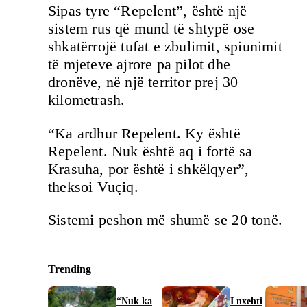
Sipas tyre “Repelent”, është një
sistem rus që mund të shtypë ose
shkatërrojë tufat e zbulimit, spiunimit
të mjeteve ajrore pa pilot dhe
dronëve, në një territor prej 30
kilometrash.
“Ka ardhur Repelent. Ky është
Repelent. Nuk është aq i fortë sa
Krasuha, por është i shkëlqyer”,
theksoi Vuçiq.
Sistemi peshon më shumë se 20 tonë.
Trending
“Nuk ka
I nxehti