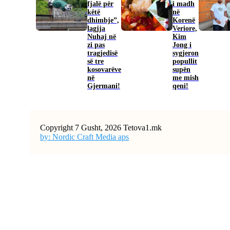
fjalë për
i madh
këtë
në
dhimbje”,
Korenë
lagjja
Veriore,
Nuhaj në
Kim
zi pas
Jong i
tragjedisë
sygjeron
së tre
popullit
kosovarëve
supën
në
me mish
Gjermani!
qeni!
Copyright 7 Gusht, 2026 Tetova1.mk
by: Nordic Craft Media aps