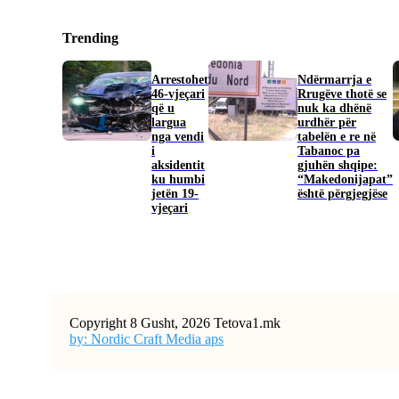
Trending
Arrestohet
Ndërmarrja e
46-vjeçari
Rrugëve thotë se
që u
nuk ka dhënë
largua
urdhër për
nga vendi
tabelën e re në
i
Tabanoc pa
aksidentit
gjuhën shqipe:
ku humbi
“Makedonijapat”
jetën 19-
është përgjegjëse
vjeçari
Copyright 8 Gusht, 2026 Tetova1.mk
by: Nordic Craft Media aps