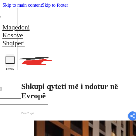
Skip to main content
Skip to footer
Maqedoni
Kosove
Shqiperi
Trendy
Shkupi qyteti më i ndotur në
l
Evropë
Para 2 vjet