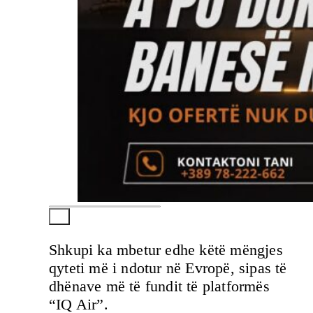
Shkupi ka mbetur edhe këtë mëngjes
qyteti më i ndotur në Evropë, sipas të
dhënave më të fundit të platformës
“IQ Air”.