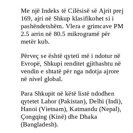
Me një Indeks të Cilësisë së Ajrit prej
169, ajri në Shkup klasifikohet si i
pashëndetshëm. Vlera e grimcave PM
2.5 arrin në 80.5 mikrogramë për
metër kub.
Përveç se është qyteti më i ndotur në
Evropë, Shkupi renditet gjithashtu në
vendin e shtatë për nga ndotja ajrore
në nivel global.
Para Shkupit në këtë listë ndodhen
qytetet Lahor (Pakistan), Delhi (Indi),
Hanoi (Vietnam), Katmandu (Nepal),
Çongqing (Kinë) dhe Dhaka
(Bangladesh).