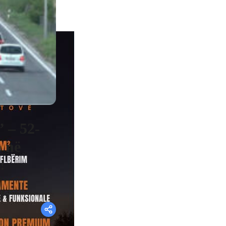
” – 52-
h në
!