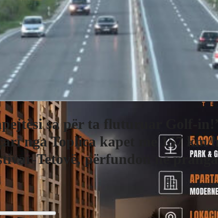
pejtësi sa për ta fluturuar Golf-in!
çari nga Toplica kapet me 157 km/
tivar-Tetovë, përfundon në pranga