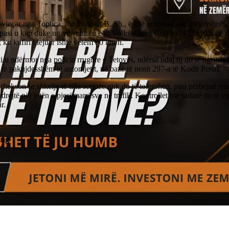
vjeçar nga Toplica, me inicialet B. Sh., është arrestuar më 29 qershor 2
 pasi u kap duke ngarë veturën e tij Volkswagen Golf me 157 km/h në r
 ku kufiri i lejuar ishte vetëm 80 km/h.
 u ndërmor nga policia rrugore e Tetovës, ndërsa ndaj tij do të ngrihet 
 të pakujdesshëm të automjetit, në bazë të nenit 297-a të Kodit Penal.
 thekson se shkelje të tilla serioze nuk do të tolerohen, pasi përbëjnë rre
rdrejtë për jetën e pjesëmarrësve në trafik. Kontrollet me radarë do të vi
r.
ing