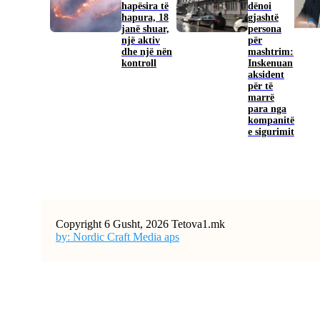
hapësira të
dënoi
hapura, 18
gjashtë
janë shuar,
persona
një aktiv
për
dhe një nën
mashtrim:
kontroll
Inskenuan
aksident
për të
marrë
para nga
kompanitë
e sigurimit
Copyright 6 Gusht, 2026 Tetova1.mk
by: Nordic Craft Media aps