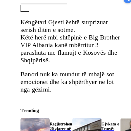
Këngëtari Gjesti është surprizuar
sërish ditën e sotme.
Këtë herë mbi shtëpinë e Big Brother
VIP Albania kanë mbërritur 3
parashuta me flamujt e Kosovës dhe
Shqipërisë.
Banori nuk ka mundur të mbajë sot
emocionet dhe ka shpërthyer në lot
nga gëzimi.
Trending
Regjistrohen
Gjykata e
20 zjarre në
Tetovës