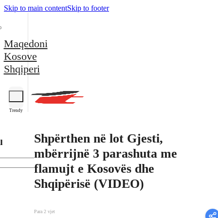
Skip to main content
Skip to footer
Maqedoni
Kosove
Shqiperi
Trendy
Shpërthen në lot Gjesti,
l
mbërrijnë 3 parashuta me
flamujt e Kosovës dhe
Shqipërisë (VIDEO)
Para 2 vjet