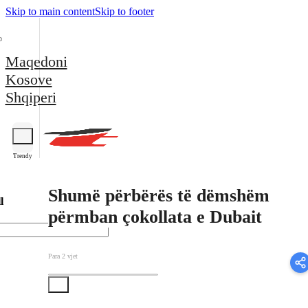
Skip to main content
Skip to footer
Maqedoni
Kosove
Shqiperi
Trendy
Shumë përbërës të dëmshëm
l
përmban çokollata e Dubait
Para 2 vjet