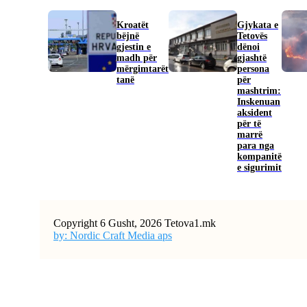
Kroatët
Gjykata e
bëjnë
Tetovës
gjestin e
dënoi
madh për
gjashtë
mërgimtarët
persona
tanë
për
mashtrim:
Inskenuan
aksident
për të
marrë
para nga
kompanitë
e sigurimit
Copyright 6 Gusht, 2026 Tetova1.mk
by: Nordic Craft Media aps