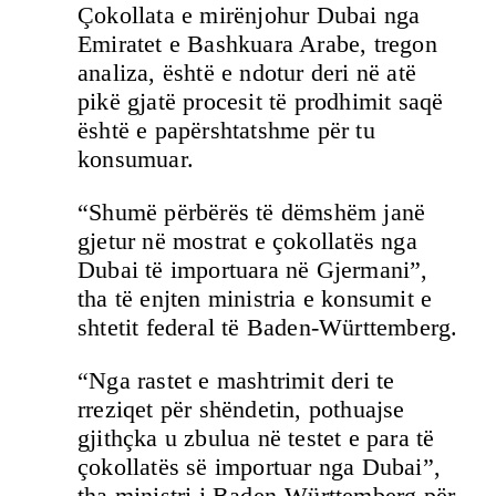
Çokollata e mirënjohur Dubai nga
Emiratet e Bashkuara Arabe, tregon
analiza, është e ndotur deri në atë
pikë gjatë procesit të prodhimit saqë
është e papërshtatshme për tu
konsumuar.
“Shumë përbërës të dëmshëm janë
gjetur në mostrat e çokollatës nga
Dubai të importuara në Gjermani”,
tha të enjten ministria e konsumit e
shtetit federal të Baden-Württemberg.
“Nga rastet e mashtrimit deri te
rreziqet për shëndetin, pothuajse
gjithçka u zbulua në testet e para të
çokollatës së importuar nga Dubai”,
tha ministri i Baden-Württemberg për