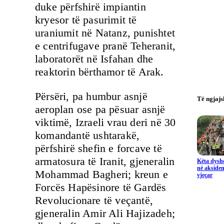
duke përfshirë impiantin
kryesor të pasurimit të
uraniumit në Natanz, punishtet
e centrifugave pranë Teheranit,
laboratorët në Isfahan dhe
reaktorin bërthamor të Arak.
Përsëri, pa humbur asnjë
Të ngjaj
aeroplan ose pa pësuar asnjë
viktimë, Izraeli vrau deri në 30
komandantë ushtarakë,
përfshirë shefin e forcave të
armatosura të Iranit, gjeneralin
Këta dysho
në aksiden
Mohammad Bagheri; kreun e
vjeçar
Forcës Hapësinore të Gardës
Revolucionare të veçantë,
gjeneralin Amir Ali Hajizadeh;