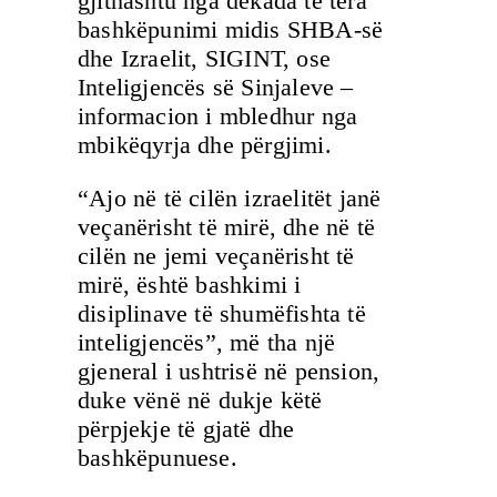
gjithashtu nga dekada të tëra
bashkëpunimi midis SHBA-së
dhe Izraelit, SIGINT, ose
Inteligjencës së Sinjaleve –
informacion i mbledhur nga
mbikëqyrja dhe përgjimi.
“Ajo në të cilën izraelitët janë
veçanërisht të mirë, dhe në të
cilën ne jemi veçanërisht të
mirë, është bashkimi i
disiplinave të shumëfishta të
inteligjencës”, më tha një
gjeneral i ushtrisë në pension,
duke vënë në dukje këtë
përpjekje të gjatë dhe
bashkëpunuese.