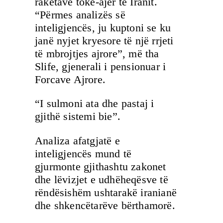
raketave tokë-ajër të Iranit.
“Përmes analizës së
inteligjencës, ju kuptoni se ku
janë nyjet kryesore të një rrjeti
të mbrojtjes ajrore”, më tha
Slife, gjenerali i pensionuar i
Forcave Ajrore.
“I sulmoni ata dhe pastaj i
gjithë sistemi bie”.
Analiza afatgjatë e
inteligjencës mund të
gjurmonte gjithashtu zakonet
dhe lëvizjet e udhëheqësve të
rëndësishëm ushtarakë iranianë
dhe shkencëtarëve bërthamorë.