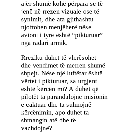
ajër shumë kohë përpara se të
jenë në rrezen vizuale ose të
synimit, dhe ata gjithashtu
njoftohen menjëherë nëse
avioni i tyre është “pikturuar”
nga radari armik.
Rreziku duhet të vlerësohet
dhe vendimet të merren shumë
shpejt. Nëse një luftëtar është
vërtet i pikturuar, sa urgjent
është kërcënimi? A duhet që
pilotët ta parandalojnë misionin
e caktuar dhe ta sulmojnë
kërcënimin, apo duhet ta
shmangin atë dhe të
vazhdojnë?