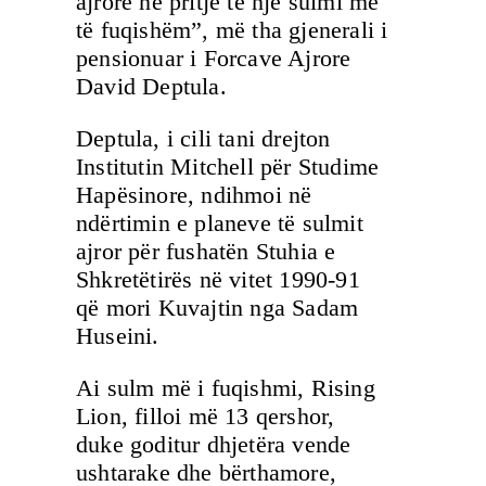
ajrore në pritje të një sulmi më
të fuqishëm”, më tha gjenerali i
pensionuar i Forcave Ajrore
David Deptula.
Deptula, i cili tani drejton
Institutin Mitchell për Studime
Hapësinore, ndihmoi në
ndërtimin e planeve të sulmit
ajror për fushatën Stuhia e
Shkretëtirës në vitet 1990-91
që mori Kuvajtin nga Sadam
Huseini.
Ai sulm më i fuqishmi, Rising
Lion, filloi më 13 qershor,
duke goditur dhjetëra vende
ushtarake dhe bërthamore,