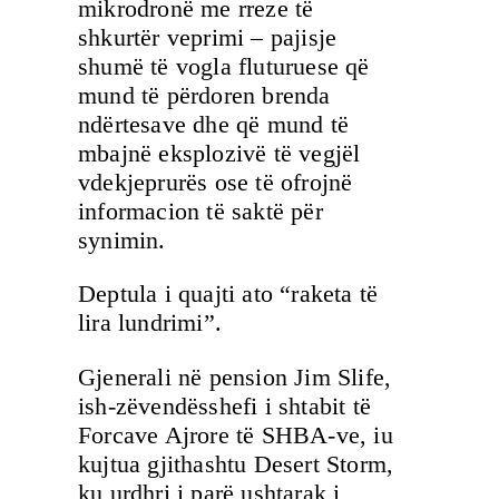
mikrodronë me rreze të
shkurtër veprimi – pajisje
shumë të vogla fluturuese që
mund të përdoren brenda
ndërtesave dhe që mund të
mbajnë eksplozivë të vegjël
vdekjeprurës ose të ofrojnë
informacion të saktë për
synimin.
Deptula i quajti ato “raketa të
lira lundrimi”.
Gjenerali në pension Jim Slife,
ish-zëvendësshefi i shtabit të
Forcave Ajrore të SHBA-ve, iu
kujtua gjithashtu Desert Storm,
ku urdhri i parë ushtarak i