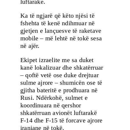
luftarake.
Ka të ngjarë që këto njësi të
fshehta të kenë ndihmuar në
gjetjen e lançuesve të raketave
mobile – më lehtë në tokë sesa
në ajër.
Ekipet izraelite me sa duket
kanë lokalizuar dhe shkatërruar
– qoftë vetë ose duke drejtuar
sulme ajrore – shumicën ose të
gjitha bateritë e prodhuara në
Rusi. Ndërkohë, sulmet e
koordinuara në qershor
shkatërruan avionët luftarakë
F-14 dhe F-15 të forcave ajrore
iraniane në tokë.