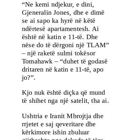
“Ne kemi ndjekur, e dini,
Gjeneralin Jones, dhe e dimë
se ai sapo ka hyrë në këtë
ndërtesë apartamentesh. Ai
është në katin e 11-të. Dhe
nëse do të dërgoni një TLAM”
– një raketë sulmi tokësor
Tomahawk – “duhet të godasë
dritaren në katin e 11-të, apo
jo?”.
Kjo nuk është diçka që mund
të shihet nga një satelit, tha ai.
Ushtria e Iranit Mbrojtja dhe
rrjetet e saj qeveritare dhe
kërkimore ishin zbuluar