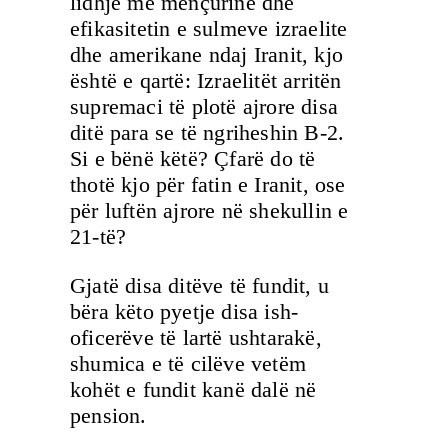
lidhje me mençurinë dhe
efikasitetin e sulmeve izraelite
dhe amerikane ndaj Iranit, kjo
është e qartë: Izraelitët arritën
supremaci të plotë ajrore disa
ditë para se të ngriheshin B-2.
Si e bënë këtë? Çfarë do të
thotë kjo për fatin e Iranit, ose
për luftën ajrore në shekullin e
21-të?
Gjatë disa ditëve të fundit, u
bëra këto pyetje disa ish-
oficerëve të lartë ushtarakë,
shumica e të cilëve vetëm
kohët e fundit kanë dalë në
pension.