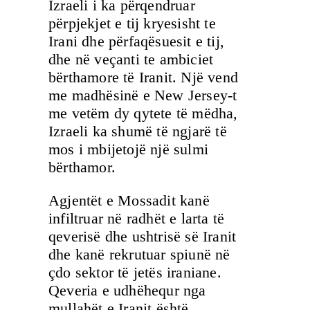
Izraeli i ka përqendruar
përpjekjet e tij kryesisht te
Irani dhe përfaqësuesit e tij,
dhe në veçanti te ambiciet
bërthamore të Iranit. Një vend
me madhësinë e New Jersey-t
me vetëm dy qytete të mëdha,
Izraeli ka shumë të ngjarë të
mos i mbijetojë një sulmi
bërthamor.
Agjentët e Mossadit kanë
infiltruar në radhët e larta të
qeverisë dhe ushtrisë së Iranit
dhe kanë rekrutuar spiunë në
çdo sektor të jetës iraniane.
Qeveria e udhëhequr nga
mullahët e Iranit është