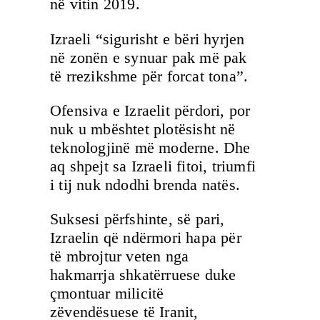
në vitin 2019.
Izraeli “sigurisht e bëri hyrjen
në zonën e synuar pak më pak
të rrezikshme për forcat tona”.
Ofensiva e Izraelit përdori, por
nuk u mbështet plotësisht në
teknologjinë më moderne. Dhe
aq shpejt sa Izraeli fitoi, triumfi
i tij nuk ndodhi brenda natës.
Suksesi përfshinte, së pari,
Izraelin që ndërmori hapa për
të mbrojtur veten nga
hakmarrja shkatërruese duke
çmontuar milicitë
zëvendësuese të Iranit,