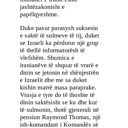
jashtëzakonisht e
papëlqyeshme.
Duke pasur parasysh suksesin
e saktë të sulmeve të tij, duket
se Izraeli ka përdorur një grup
të thellë informatorësh të
vlefshëm. Shumica e
iranianëve të shquar të vrarë e
dinin se jetonin në shënjestrën
e Izraelit dhe me sa duket
kishin marrë masa paraprake.
Vrasja e tyre do të thoshte të
dinin saktësisht se ku dhe kur
të sulmonin, thotë gjenerali në
pension Raymond Thomas, një
ish-komandant i Komandës së