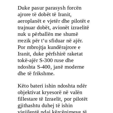
Duke pasur parasysh forcën
ajrore të dobët të Iranit,
aeroplanët e vjetër dhe pilotët e
trajnuar dobët, avionët izraelitë
nuk u përballën me shumë
rrezik për t’u sfiduar në ajër.
Por mbrojtja kundërajrore e
Iranit, duke përfshirë raketat
tokë-ajër S-300 ruse dhe
ndoshta S-400, janë moderne
dhe të frikshme.
Këto bateri ishin ndoshta ndër
objektivat kryesorë në valën
fillestare të Izraelit, por pilotët
gjithashtu duhej të ishin
vigjilentë ndaj kërcënimeve të