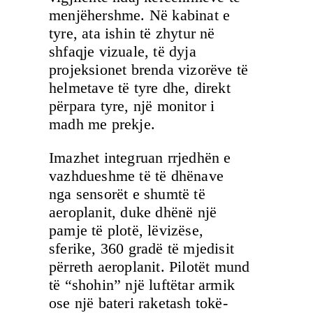
menjëhershme. Në kabinat e
tyre, ata ishin të zhytur në
shfaqje vizuale, të dyja
projeksionet brenda vizorëve të
helmetave të tyre dhe, direkt
përpara tyre, një monitor i
madh me prekje.
Imazhet integruan rrjedhën e
vazhdueshme të të dhënave
nga sensorët e shumtë të
aeroplanit, duke dhënë një
pamje të plotë, lëvizëse,
sferike, 360 gradë të mjedisit
përreth aeroplanit. Pilotët mund
të “shohin” një luftëtar armik
ose një bateri raketash tokë-