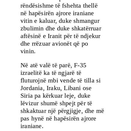
rëndësishme të fshehta thellë
në hapësirën ajrore iraniane
vitin e kaluar, duke shmangur
zbulimin dhe duke shkatërruar
aftësinë e Iranit për të ndjekur
dhe rrëzuar avionët që po
vinin.
Në atë valë të parë, F-35
izraelitë ka të ngjarë të
fluturojnë mbi vende të tilla si
Jordania, Iraku, Libani ose
Siria pa kërkuar leje, duke
lëvizur shumë shpejt për të
shkaktuar një përgjigje, dhe më
pas hynë në hapësirën ajrore
iraniane.