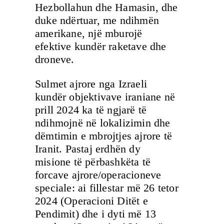
Hezbollahun dhe Hamasin, dhe
duke ndërtuar, me ndihmën
amerikane, një mburojë
efektive kundër raketave dhe
droneve.
Sulmet ajrore nga Izraeli
kundër objektivave iraniane në
prill 2024 ka të ngjarë të
ndihmojnë në lokalizimin dhe
dëmtimin e mbrojtjes ajrore të
Iranit. Pastaj erdhën dy
misione të përbashkëta të
forcave ajrore/operacioneve
speciale: ai fillestar më 26 tetor
2024 (Operacioni Ditët e
Pendimit) dhe i dyti më 13