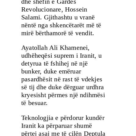
dhe shefin e Gardës
Revolucionare, Hossein
Salami. Gjithashtu u vranë
nëntë nga shkencëtarët më të
mirë bërthamorë të vendit.
Ayatollah Ali Khamenei,
udhëheqësi suprem i Iranit, u
detyrua të fshihej në një
bunker, duke emëruar
pasardhësit në rast të vdekjes
së tij dhe duke dërguar urdhra
kryesisht përmes një ndihmësi
të besuar.
Teknologjia e përdorur kundër
Iranit ka përparuar shumë
përtej asaj me të cilën Deptula