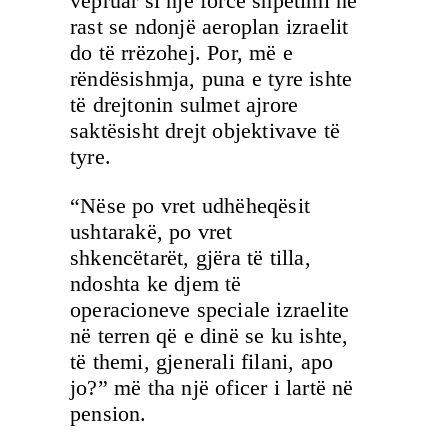
vepruar si një forcë shpëtimi në
rast se ndonjë aeroplan izraelit
do të rrëzohej. Por, më e
rëndësishmja, puna e tyre ishte
të drejtonin sulmet ajrore
saktësisht drejt objektivave të
tyre.
“Nëse po vret udhëheqësit
ushtarakë, po vret
shkencëtarët, gjëra të tilla,
ndoshta ke djem të
operacioneve speciale izraelite
në terren që e dinë se ku ishte,
të themi, gjenerali filani, apo
jo?” më tha një oficer i lartë në
pension.