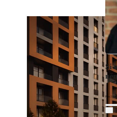
Si 
nën
Para 2 vjet