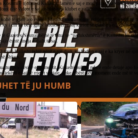
 Kosumi e njohur si Kallashi, famën e saj e mori para disa vitesh kur 
fotot dhe videot e saj joshëse nga klubet e vallëzimit, shkruan Gazeta N
 kohë të gjatë ajo është “fshehur” mediave dhe eskpozimit të tepërt në rrj
 ky i cili ka bërë gjithë audiencën e saj kurioz se çfarë po ndodh me të.
të Gazetës Neutral bëjnë të ditur se “padukshmëria” e Kallashit ka nd
 ajo është lindja e djalit të saj.
3 muaj Kallashi është nënë e një djali, ku lindjen e saj e ka kryer në sp
a në Shkup.
ruajtur privatësinë e momentit, Kallashi nuk ka ndarë ende detaje apo foto
ndjekësit e saj në rrjetet sociale, duke e bërë këtë moment ende më të v
ing