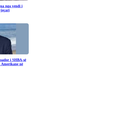
gua nga vendi i
jeçari
sador i SHBA-së
a Amerikane në