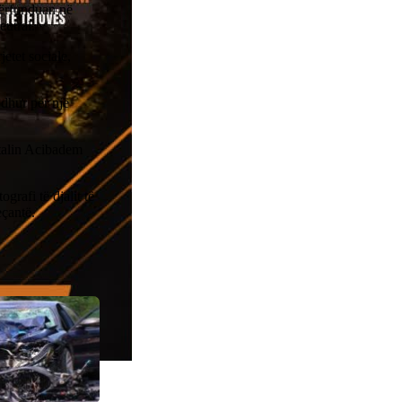
përfunduan në
eutral.
etet sociale,
odhur për një
italin Acibadem
grafi të djalit të
eçantë.