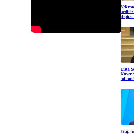
Ndërma
urdhër 
shqipe:
​Lista 
Kuvend
ndihmë 
Trajano