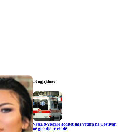
Të ngjajshme
Vajza 8-vjeçare goditet nga vetura në Gostivar,
në gjendje të rëndë