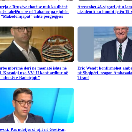
rrja e Rrugëve thotë se nuk ka dhënë
Arrestohet 46-vjeçari që u lar
për tabelën e re në Tabanoc pa gjuhën
aksidentit ku humbi jetën 19-v
 “Makedonijapat” është përgjegjëse
Serbe mbrëmë deri në mesnatë ishte në
Eric Wendt konfirmohet amba
, Krasniqi nga VV: U kanë ardhur në
në Shqipëri, reagon Ambasad
“shokët e Radoiçiqit”
Tiranë
vski: Pas ndotjes së ujit në Gostivar,