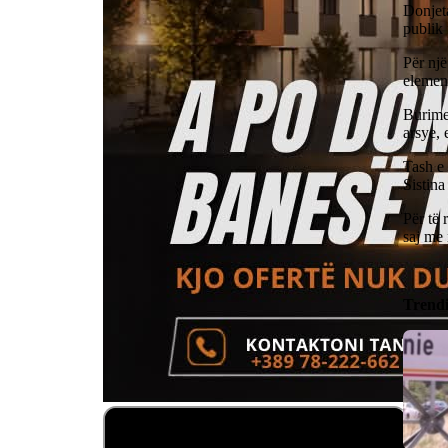
Donjeta
publik 
Për një
element
Burime 
arsye, e
Tash e 
Sistin
Për të 
saj me 
Trend