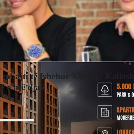
e mbajti të fshehur 3 muaj? Kallash
ë e një djali