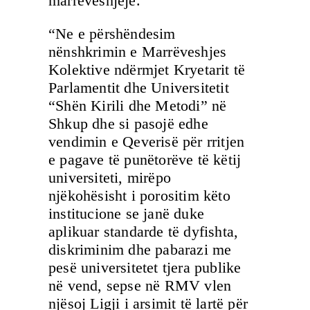
marrëveshjeje.
“Ne e përshëndesim
nënshkrimin e Marrëveshjes
Kolektive ndërmjet Kryetarit të
Parlamentit dhe Universitetit
“Shën Kirili dhe Metodi” në
Shkup dhe si pasojë edhe
vendimin e Qeverisë për rritjen
e pagave të punëtorëve të këtij
universiteti, mirëpo
njëkohësisht i porositim këto
institucione se janë duke
aplikuar standarde të dyfishta,
diskriminim dhe pabarazi me
pesë universitetet tjera publike
në vend, sepse në RMV vlen
njësoj Ligji i arsimit të lartë për