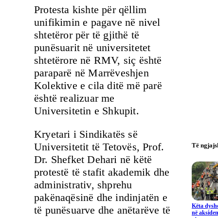
Protesta kishte për qëllim
unifikimin e pagave në nivel
shtetëror për të gjithë të
punësuarit në universitetet
shtetërore në RMV, siç është
paraparë në Marrëveshjen
Kolektive e cila ditë më parë
është realizuar me
Universitetin e Shkupit.
Kryetari i Sindikatës së
Universitetit të Tetovës, Prof.
Të ngjaj
Dr. Shefket Dehari në këtë
protestë të stafit akademik dhe
administrativ, shprehu
pakënaqësinë dhe indinjatën e
Këta dysho
të punësuarve dhe anëtarëve të
në aksiden