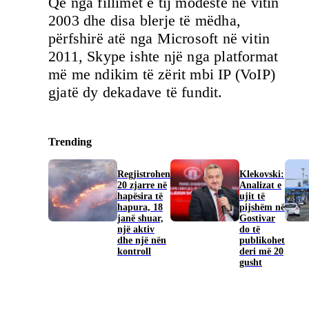
Që nga fillimet e tij modeste në vitin
2003 dhe disa blerje të mëdha,
përfshirë atë nga Microsoft në vitin
2011, Skype ishte një nga platformat
më me ndikim të zërit mbi IP (VoIP)
gjatë dy dekadave të fundit.
Trending
Regjistrohen
Klekovski:
20 zjarre në
Analizat e
hapësira të
ujit të
hapura, 18
pijshëm në
janë shuar,
Gostivar
një aktiv
do të
dhe një nën
publikohet
kontroll
deri më 20
gusht