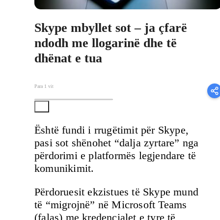
Skype mbyllet sot – ja çfarë
ndodh me llogarinë dhe të
dhënat e tua
Para 1 vit
Është fundi i rrugëtimit për Skype,
pasi sot shënohet “dalja zyrtare” nga
përdorimi e platformës legjendare të
komunikimit.
Përdoruesit ekzistues të Skype mund
të “migrojnë” në Microsoft Teams
(falas) me kredencialet e tyre të