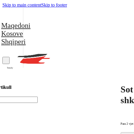
Skip to main content
Skip to footer
Maqedoni
Kosove
Shqiperi
Trendy
Sot
tikull
shk
Para 2 vjet