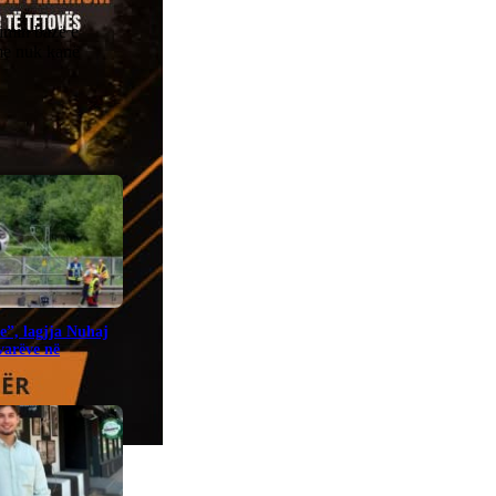
simin bazë e
sme nuk kanë
e”, lagjja Nuhaj
ovarëve në