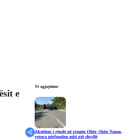
Të ngjajshme
sit e
Aksident i rëndë në rrugën Ohër–Shën Naum,
vetura përfundon mbi një shtyllë