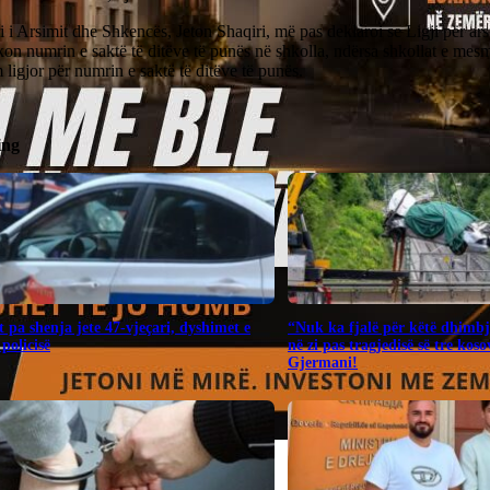
i i Arsimit dhe Shkencës, Jeton Shaqiri, më pas deklaroi se Ligji për ar
kon numrin e saktë të ditëve të punës në shkolla, ndërsa shkollat ​​e me
 ligjor për numrin e saktë të ditëve të punës.
ing
 pa shenja jete 47-vjeçari, dyshimet e
“Nuk ka fjalë për këtë dhimbj
 policisë
në zi pas tragjedisë së tre kos
Gjermani!