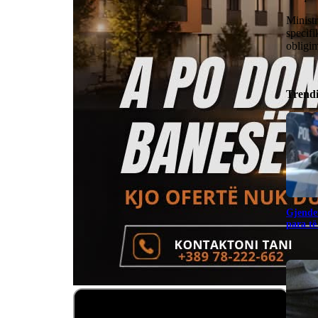
Ministr
specifi
obligim
Trend
Gjendet
para të