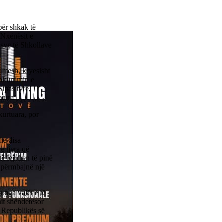
për shkak të
. Nxënësit e
sve të Shkollave
gimesh, kryesisht
hkurtimin e
Sipas tyre,
atura.
kurtuara, por
he disa
e tjera që
ë lejohen të pinë
 përmbajnë një
nga valët e të
it shëndetësor
ë Republikës së