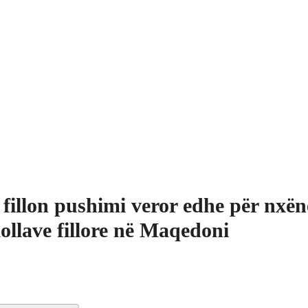
 fillon pushimi veror edhe për nxënë
ollave fillore në Maqedoni