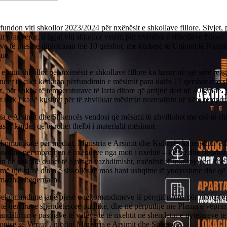
fundon viti shkollor 2023/2024 për nxënësit e shkollave fillore. Sivjet, 
t pranveror, u zgjat viti shkollor vetëm për nxënësit e shkollave fillore
ave të mesme diplomuan më 10 qershor, me kërkesë të Unionit të Nxënë
me.
 e vitit shkollor për nxënësit e shkollave fillore ka hasur në një sërë rea
ndër të cilët kërkuan përfundimin e mësimit para datës 17 qershor ose s
, për shkak të temperaturave të larta ditore që arrijnë deri në 40 gradë. 
t ​​nuk i kanë kushtet për të zhvilluar mësimin normalisht në këto temper
ia e Arsimit dhe Shkencës vendosi që mësimi të zhvillohet me orë të sh
sur kujdes që të ruhet thelbi i materialit mësimor.
komunikatë për mediat, Ministria e Arsimit dhe Kulturës ka renditur ed
ndime për mbrojtjen e nxënësve nga moti i nxehtë – klasat dhe dhomat 
n në shkollë duhet të ajrosen vazhdimisht, nxënësit të inkurajohen dhe t
më ujë gjatë ditën e shkollës të mos hani ushqime të yndyrshme dhe që
ë madhe sheqernash.
rekomandime janë pjesë e rekomandimeve të përgjithshme për mbrojtjen 
 të qendrave shëndetësore publike, dhe në përputhje me Planin e veprim
andalimin e pasojave të valëve të të nxehtit në shëndetin e qytetarëve t
isë së Veriut”, njoftoi Ministria e Arsimit dhe Shkencës.