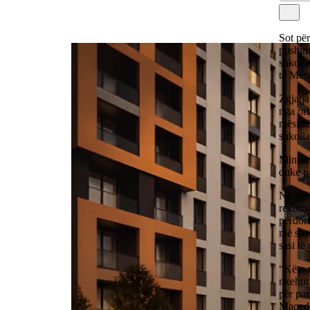
Sot për
pushimi
shkoll
të Mes
Zgjatja
nga pri
mësimit
shkolla
Ministr
duke pa
Në një 
rekoma
përdore
më shu
sasi t
“Këto 
nxehtit
për par
Maqedon