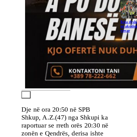
Këta dysho
në aksiden
vjeçar
Dje në ora 20:50 në SPB
Shkup, A.Z.(47) nga Shkupi ka
raportuar se rreth orës 20:30 në
zonën e Qendrës, derisa ishte