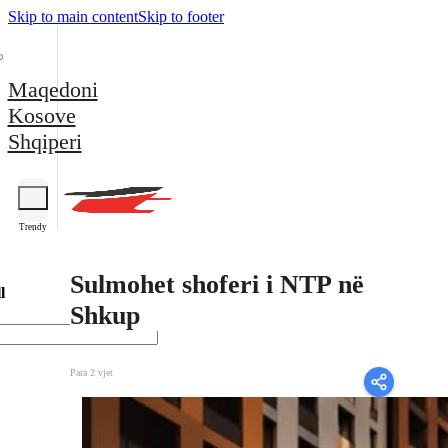
Skip to main content
Skip to footer
Maqedoni
Kosove
Shqiperi
Trendy
Sulmohet shoferi i NTP në
l
Shkup
Para 2 vjet