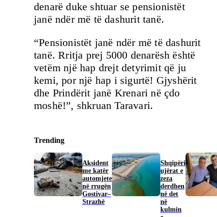
denarë duke shtuar se pensionistët
janë ndër më të dashurit tanë.
“Pensionistët janë ndër më të dashurit
tanë. Rritja prej 5000 denarësh është
vetëm një hap drejt detyrimit që ju
kemi, por një hap i sigurtë! Gjyshërit
dhe Prindërit janë Krenari në çdo
moshë!”, shkruan Taravari.
Trending
Aksident
Shqipëri
me katër
ujërat e
automjete
zeza
në rrugën
derdhen
Gostivar–
në det
Strazhë
në
kulmin