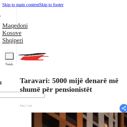
Skip to main content
Skip to footer
Maqedoni
Kosove
Shqiperi
Trendy
Taravari: 5000 mijë denarë më
l
shumë për pensionistët
Para 2 vjet