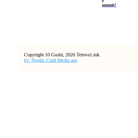
e
sezonit!
Copyright 10 Gusht, 2026 Tetova1.mk
by: Nordic Craft Media aps