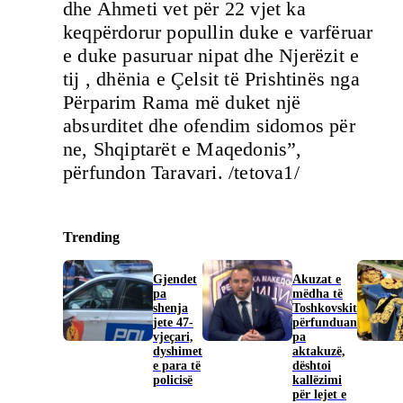
dhe Ahmeti vet për 22 vjet ka
keqpërdorur popullin duke e varfëruar
e duke pasuruar nipat dhe Njerëzit e
tij , dhënia e Çelsit të Prishtinës nga
Përparim Rama më duket një
absurditet dhe ofendim sidomos për
ne, Shqiptarët e Maqedonis”,
përfundon Taravari. /tetova1/
Trending
Gjendet
Akuzat e
pa
mëdha të
shenja
Toshkovskit
jete 47-
përfunduan
vjeçari,
pa
dyshimet
aktakuzë,
e para të
dështoi
policisë
kallëzimi
për lejet e