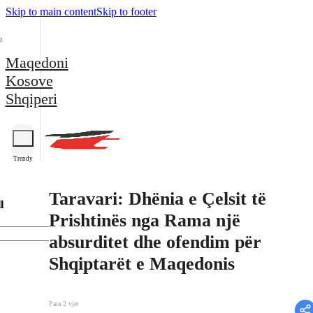
Skip to main content
Skip to footer
Maqedoni
Kosove
Shqiperi
Trendy
Taravari: Dhënia e Çelsit të
l
Prishtinës nga Rama një
absurditet dhe ofendim për
Shqiptarët e Maqedonis
Para 2 vjet