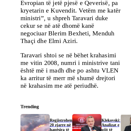
Evropian të jetë pjesë e Qeverisë, pa
kryetarin e Kuvendit. Vetëm me katër
ministri”, u shpreh Taravari duke
cekur se në atë dhomë kanë
negociuar Blerim Bexheti, Menduh
Thaçi dhe Elmi Aziri.
Taravari shtoi se në bëhet krahasimi
me vitin 2008, numri i ministrive tani
është më i madh dhe po ashtu VLEN
ka arritur të merr më shumë drejtori
në krahasim me atë periudhë.
Trending
Regjistrohen
Klekovski:
20 zjarre në
Analizat e
hapësira të
ujit të