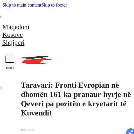
Skip to main content
Skip to footer
Maqedoni
Kosove
Shqiperi
Trendy
Taravari: Fronti Evropian në
l
dhomën 161 ka pranaur hyrje në
Qeveri pa pozitën e kryetarit të
Kuvendit
Para 2 vjet