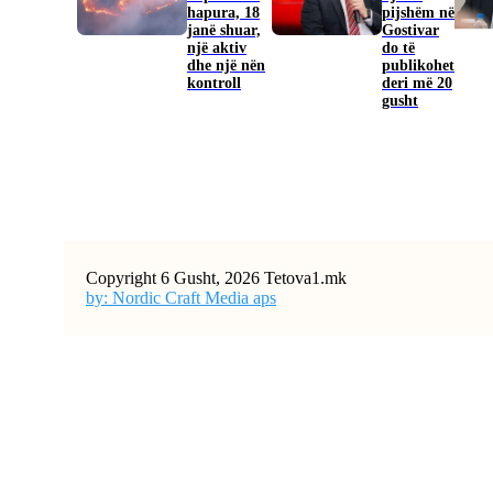
hapura, 18
pijshëm në
janë shuar,
Gostivar
një aktiv
do të
dhe një nën
publikohet
kontroll
deri më 20
gusht
Copyright 6 Gusht, 2026 Tetova1.mk
by: Nordic Craft Media aps