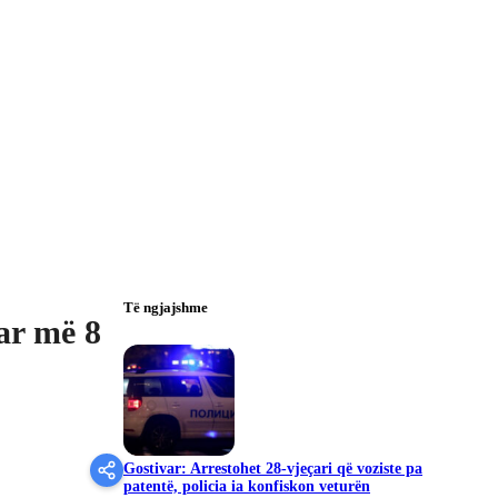
Të ngjajshme
ar më 8
Gostivar: Arrestohet 28-vjeçari që voziste pa
patentë, policia ia konfiskon veturën