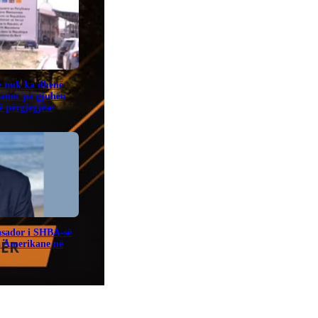
e nuk ka dhënë
banoc pa gjuhën
 përgjegjëse
sador i SHBA-së
a Amerikane në