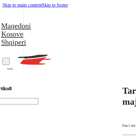
Skip to main content
Skip to footer
Maqedoni
Kosove
Shqiperi
Trendy
Tar
tikull
maj
Para 2 vjet