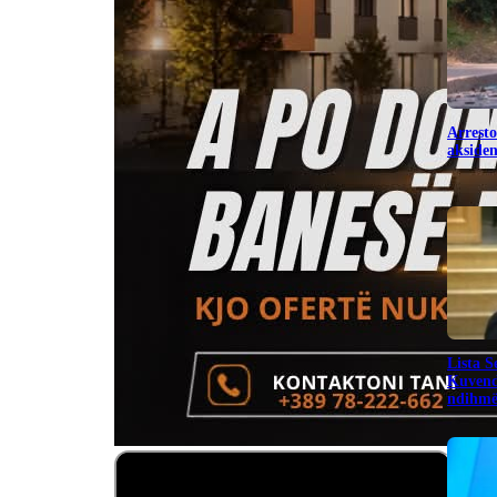
Arresto
aksiden
​Lista 
Kuvend
ndihmë 