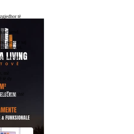
 zgjedhor të
in në vend.
ë pjesë të saj
reh Taravari.
n duhet të
e, më
ë të dy
 dhe ai është