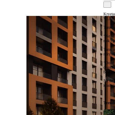
Kryetar
VLEN-i
Taravar
“Ne kem
nuk i p
Tarava
ndrysho
“Do të
demokra
bashkë
Në fund
koalic
Trend