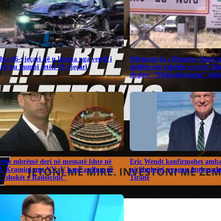
het 46-vjeçari që u largua nga vendi i
Ndërmarrja e Rrugëve thotë s
tit ku humbi jetën 19-vjeçari
urdhër për tabelën e re në Ta
shqipe: “Makedonijapat” është
Serbe mbrëmë deri në mesnatë ishte në
Eric Wendt konfirmohet amba
, Krasniqi nga VV: U kanë ardhur në
në Shqipëri, reagon Ambasad
“shokët e Radoiçiqit”
Tiranë