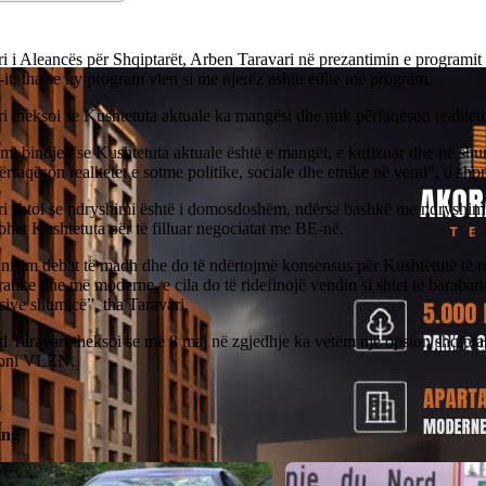
i i Aleancës për Shqiptarët, Arben Taravari në prezantimin e programit
t, tha se ky program vlen si me njerëz ashtu edhe me program.
i theksoi se Kushtetuta aktuale ka mangësi dhe nuk përfaqëson realitet
i bindjen se Kushtetuta aktuale është e mangët, e kufizuar dhe në shum
ërfaqëson realitetet e sotme politike, sociale dhe etnike në vend”, u shp
ri shtoi se ndryshimi është i domosdoshëm, ndërsa bashkë me ndryshimi
het Kushtetuta për të filluar negociatat me BE-në.
 nisim debat të madh dhe do të ndërtojmë konsensus për Kushtetutë të r
tike dhe më moderne, e cila do të ridefinojë vendin si shtet të barabart
sive shumicë”, tha Taravari.
 Taravari theksoi se më 8 maj në zgjedhje ka vetëm një opsion shqiptar
ioni VLEN.
ing