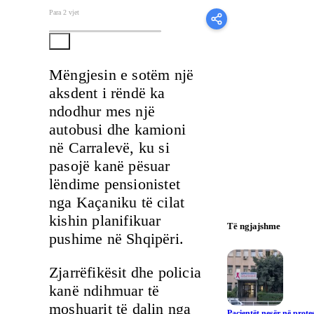
Para 2 vjet
Mëngjesin e sotëm një
aksdent i rëndë ka
ndodhur mes një
autobusi dhe kamioni
në Carralevë, ku si
pasojë kanë pësuar
lëndime pensionistet
nga Kaçaniku të cilat
kishin planifikuar
Të ngjajshme
pushime në Shqipëri.
Zjarrëfikësit dhe policia
kanë ndihmuar të
moshuarit të dalin nga
Pacientët nesër në prote