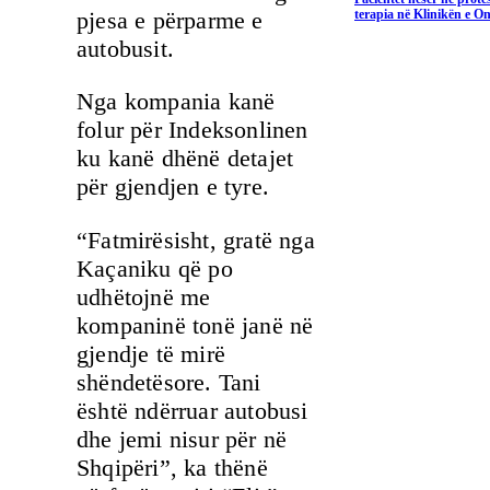
pjesa e përparme e
terapia në Klinikën e On
autobusit.
Nga kompania kanë
folur për Indeksonlinen
ku kanë dhënë detajet
për gjendjen e tyre.
“Fatmirësisht, gratë nga
Kaçaniku që po
udhëtojnë me
kompaninë tonë janë në
gjendje të mirë
shëndetësore. Tani
është ndërruar autobusi
dhe jemi nisur për në
Shqipëri”, ka thënë