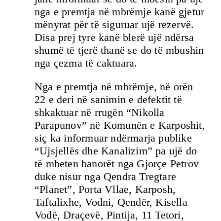
nga e premtja në mbrëmje kanë gjetur
mënyrat për të siguruar ujë rezervë.
Disa prej tyre kanë blerë ujë ndërsa
shumë të tjerë thanë se do të mbushin
nga çezma të caktuara.
Nga e premtja në mbrëmje, në orën
22 e deri në sanimin e defektit të
shkaktuar në rrugën “Nikolla
Parapunov” në Komunën e Karposhit,
siç ka informuar ndërmarja publike
“Ujsjellës dhe Kanalizim” pa ujë do
të mbeten banorët nga Gjorçe Petrov
duke nisur nga Qendra Tregtare
“Planet”, Porta Vllae, Karposh,
Taftalixhe, Vodni, Qendër, Kisella
Vodë, Draçevë, Pintija, 11 Tetori,