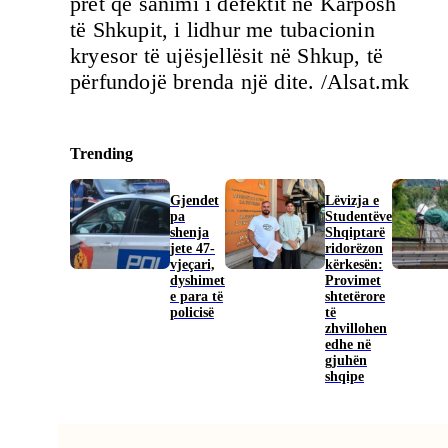
pret që sanimi i defektit në Karposh
të Shkupit, i lidhur me tubacionin
kryesor të ujësjellësit në Shkup, të
përfundojë brenda një dite. /Alsat.mk
Trending
Gjendet
Lëvizja e
pa
Studentëve
shenja
Shqiptarë
jete 47-
ridorëzon
vjeçari,
kërkesën:
dyshimet
Provimet
e para të
shtetërore
policisë
të
zhvillohen
edhe në
gjuhën
shqipe