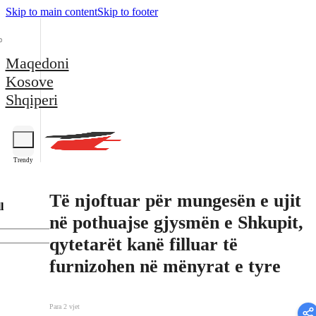
Skip to main content
Skip to footer
Maqedoni
Kosove
Shqiperi
Trendy
Të njoftuar për mungesën e ujit
l
në pothuajse gjysmën e Shkupit,
qytetarët kanë filluar të
furnizohen në mënyrat e tyre
Para 2 vjet