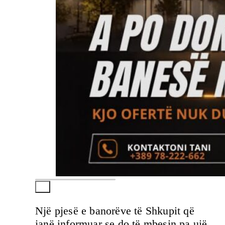
Një pjesë e banorëve të Shkupit që
janë informuar se do të mbesin pa ujë