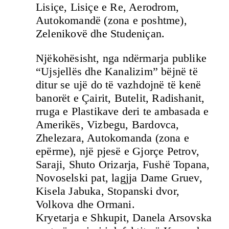
Lisiçe, Lisiçe e Re, Aerodrom,
Autokomandë (zona e poshtme),
Zelenikovë dhe Studeniçan.
Njëkohësisht, nga ndërmarja publike
“Ujsjellës dhe Kanalizim” bëjnë të
ditur se ujë do të vazhdojnë të kenë
banorët e Çairit, Butelit, Radishanit,
rruga e Plastikave deri te ambasada e
Amerikës, Vizbegu, Bardovca,
Zhelezara, Autokomanda (zona e
epërme), një pjesë e Gjorçe Petrov,
Saraji, Shuto Orizarja, Fushë Topana,
Novoselski pat, lagjja Dame Gruev,
Kisela Jabuka, Stopanski dvor,
Volkova dhe Ormani.
Kryetarja e Shkupit, Danela Arsovska