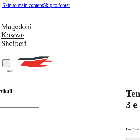
Skip to main content
Skip to footer
Maqedoni
Kosove
Shqiperi
Trendy
Tem
tikull
3 e
Para 2 vjet