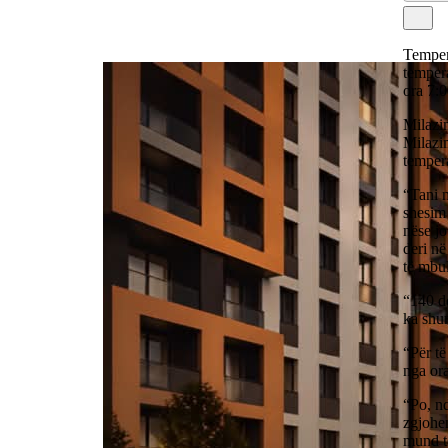
Tempera
tempera
ora 7:0
Milazim
Milazim
tempera
“Tani n
shesim 
nëse j
deri në
të mbul
“140 d
ka shum
“Për të
nga ora
“Po, nd
zgjohen
mund të