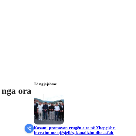
Të ngjajshme
 nga ora
Kasami promovon rrugën e re në Xhepçisht:
Investim me ujësjellës, kanalizim dhe asfalt