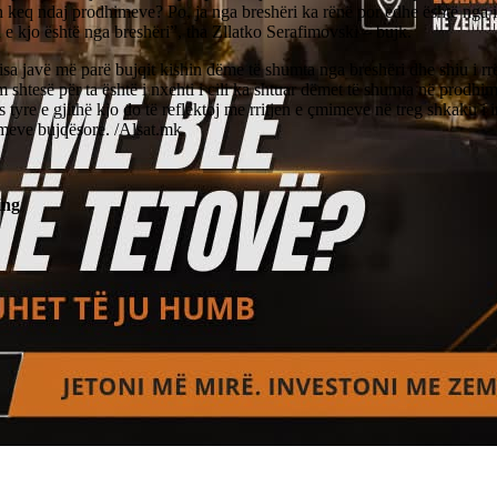
keq ndaj prodhimeve? Po, ja nga breshëri ka rënë por edhe është nga i 
 e kjo është nga breshëri”, tha Zllatko Serafimovski – bujk.
sa javë më parë bujqit kishin dëme të shumta nga breshëri dhe shiu i r
 shtesë për ta është i nxehti i cili ka shtuar dëmet të shumta në prodhim
s tyre e gjithë kjo do të reflektoj me rritjen e çmimeve në treg shkaku i i
meve bujqësore. /Alsat.mk
ing