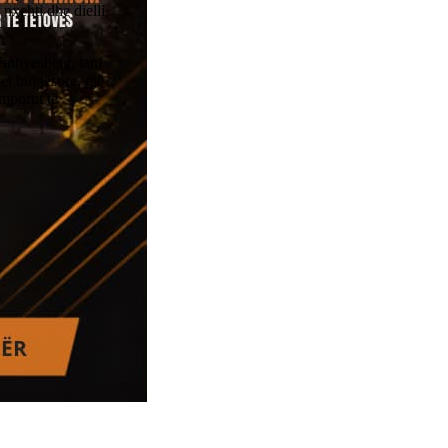
nxehti dhe dielli
rëmbyeshëm, tani
et bujqësore, gjë
mportit të