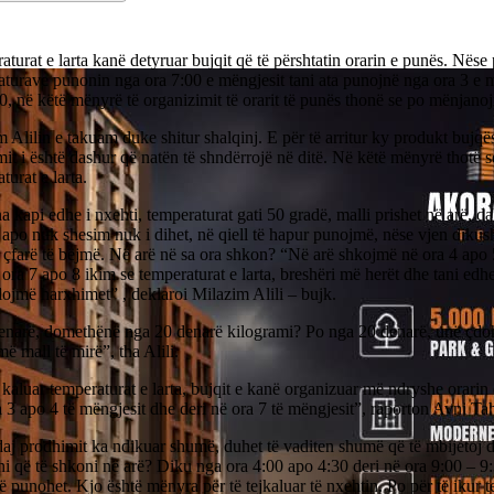
turat e larta kanë detyruar bujqit që të përshtatin orarin e punës. Nëse p
turave punonin nga ora 7:00 e mëngjesit tani ata punojnë nga ora 3 e m
0, në këtë mënyrë të organizimit të orarit të punës thonë se po mënjanoj
 Alilin e takuam duke shitur shalqinj. E për të arritur ky produkt bujqës
it i është dashur që natën të shndërrojë në ditë. Në këtë mënyrë thotë 
turat e larta.
a kapi edhe i nxehti, temperaturat gati 50 gradë, malli prishet në arë, d
apo nuk shesim nuk i dihet, në qiell të hapur punojmë, nëse vjen dikush
o çfarë të bëjmë. Në arë në sa ora shkon? “Në arë shkojmë në ora 4 apo
 ora 7 apo 8 ikim se temperaturat e larta, breshëri më herët dhe tani edh
ojmë harxhimet” , deklaroi Milazim Alili – bujk.
enarë, domethënë nga 20 denarë kilogrami? Po nga 20 denarë, unë çdo
ë mall të mirë”, tha Alili.
 kaluar temperaturat e larta, bujqit e kanë organizuar më ndryshe orari
 3 apo 4 të mëngjesit dhe deri në ora 7 të mëngjesit”, raporton Avni Tah
aj prodhimit ka ndikuar shumë, duhet të vaditen shumë që të mbijetoj d
i që të shkoni në arë? Diku nga ora 4:00 apo 4:30 deri në ora 9:00 – 9
 punohet. Kjo është mënyra për të tejkaluar të nxehtin. Po për të ikur t