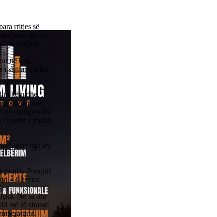
ara rritjes së
ëngjesit deri në
në të nxehtin.
or në treg,
se i shmang edhe
alim këtu dhe
 të blejë mirë
 5 në mëngjes dhe
e i nxehti s’mund
herë marr nga ky,
n e punës. Punojnë
iri – Gazetar.
içka. Në sa ora
:30 më së shumti
emperaturat.