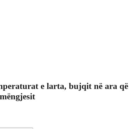
peraturat e larta, bujqit në ara që
 mëngjesit