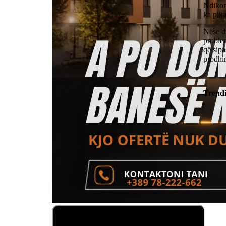
Ndikon 
ka pika
Nëse di
problem
që sipa
prodhi
Trend