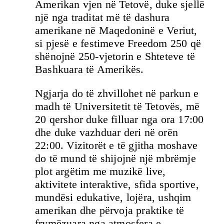
Amerikan vjen në Tetovë, duke sjellë
një nga traditat më të dashura
amerikane në Maqedoninë e Veriut,
si pjesë e festimeve Freedom 250 që
shënojnë 250-vjetorin e Shteteve të
Bashkuara të Amerikës.
Ngjarja do të zhvillohet në parkun e
madh të Universitetit të Tetovës, më
20 qershor duke filluar nga ora 17:00
dhe duke vazhduar deri në orën
22:00. Vizitorët e të gjitha moshave
do të mund të shijojnë një mbrëmje
plot argëtim me muzikë live,
aktivitete interaktive, sfida sportive,
mundësi edukative, lojëra, ushqim
amerikan dhe përvoja praktike të
frymëzuara nga atmosfera e