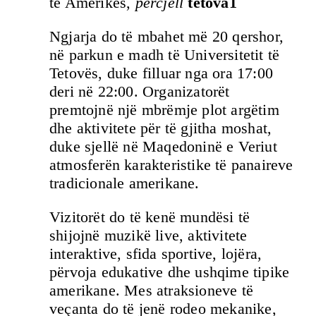
të Amerikës,
përcjell
tetova1
Ngjarja do të mbahet më 20 qershor,
në parkun e madh të Universitetit të
Tetovës, duke filluar nga ora 17:00
deri në 22:00. Organizatorët
premtojnë një mbrëmje plot argëtim
dhe aktivitete për të gjitha moshat,
duke sjellë në Maqedoninë e Veriut
atmosferën karakteristike të panaireve
tradicionale amerikane.
Vizitorët do të kenë mundësi të
shijojnë muzikë live, aktivitete
interaktive, sfida sportive, lojëra,
përvoja edukative dhe ushqime tipike
amerikane. Mes atraksioneve të
veçanta do të jenë rodeo mekanike,