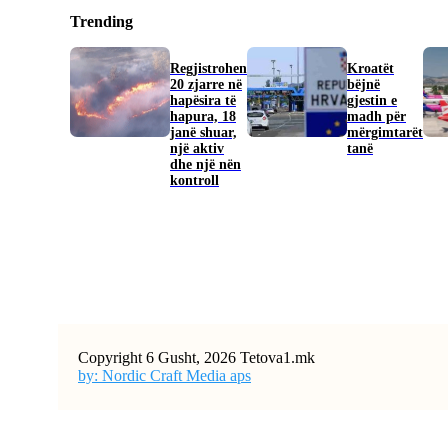
Trending
Regjistrohen
Kroatët
20 zjarre në
bëjnë
hapësira të
gjestin e
hapura, 18
madh për
janë shuar,
mërgimtarët
një aktiv
tanë
dhe një nën
kontroll
Copyright 6 Gusht, 2026 Tetova1.mk
by: Nordic Craft Media aps