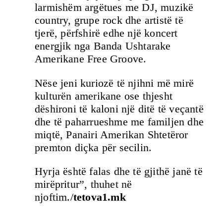
larmishëm argëtues me DJ, muzikë
country, grupe rock dhe artistë të
tjerë, përfshirë edhe një koncert
energjik nga Banda Ushtarake
Amerikane Free Groove.
Nëse jeni kuriozë të njihni më mirë
kulturën amerikane ose thjesht
dëshironi të kaloni një ditë të veçantë
dhe të paharrueshme me familjen dhe
miqtë, Panairi Amerikan Shtetëror
premton diçka për secilin.
Hyrja është falas dhe të gjithë janë të
mirëpritur”, thuhet në
njoftim./
tetova1.mk