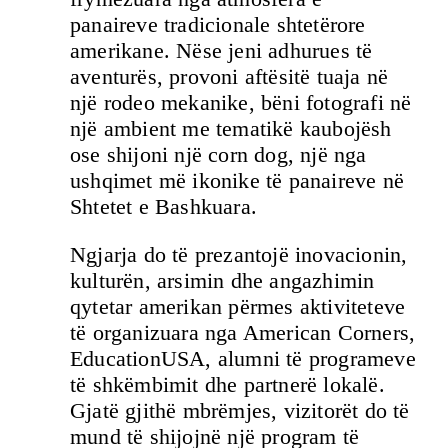
panaireve tradicionale shtetërore
amerikane. Nëse jeni adhurues të
aventurës, provoni aftësitë tuaja në
një rodeo mekanike, bëni fotografi në
një ambient me tematikë kaubojësh
ose shijoni një corn dog, një nga
ushqimet më ikonike të panaireve në
Shtetet e Bashkuara.
Ngjarja do të prezantojë inovacionin,
kulturën, arsimin dhe angazhimin
qytetar amerikan përmes aktiviteteve
të organizuara nga American Corners,
EducationUSA, alumni të programeve
të shkëmbimit dhe partnerë lokalë.
Gjatë gjithë mbrëmjes, vizitorët do të
mund të shijojnë një program të