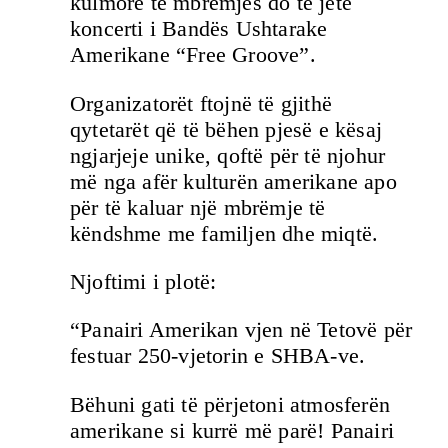
kulmore të mbrëmjes do të jetë
koncerti i Bandës Ushtarake
Amerikane “Free Groove”.
Organizatorët ftojnë të gjithë
qytetarët që të bëhen pjesë e kësaj
ngjarjeje unike, qoftë për të njohur
më nga afër kulturën amerikane apo
për të kaluar një mbrëmje të
këndshme me familjen dhe miqtë.
Njoftimi i plotë:
“Panairi Amerikan vjen në Tetovë për
festuar 250-vjetorin e SHBA-ve.
Bëhuni gati të përjetoni atmosferën
amerikane si kurrë më parë! Panairi