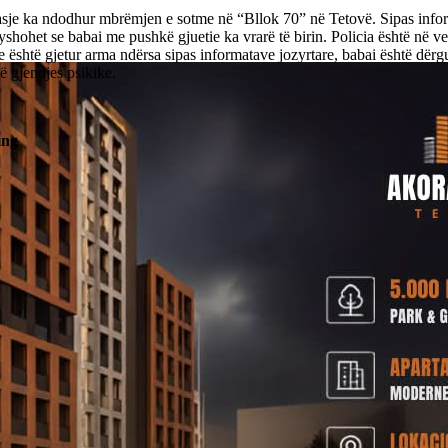
asje ka ndodhur mbrëmjen e sotme në “Bllok 70” në Tetovë. Sipas info
yshohet se babai me pushkë gjuetie ka vrarë të birin. Policia është në ve
 është gjetur arma ndërsa sipas informatave jozyrtare, babai është dërgu
ë gjendjes psikike.
ing