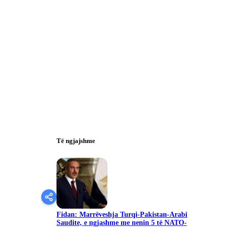
Të ngjajshme
Fidan: Marrëveshja Turqi-Pakistan-Arabi
Saudite, e ngjashme me nenin 5 të NATO-