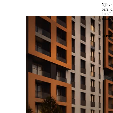
Një vr
para, d
ku edhe
shkak t
Trend