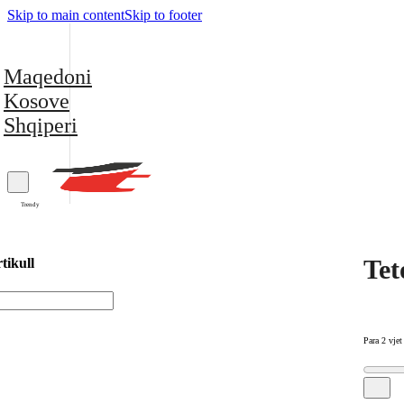
Skip to main content
Skip to footer
Maqedoni
Kosove
Shqiperi
Trendy
Tet
tikull
Para 2 vjet