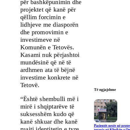
për bashkëpunimin dhe
projektet që kanë për
qëllim forcimin e
lidhjeve me diasporën
dhe promovimin e
investimeve në
Komunën e Tetovës.
Kasami nuk përjashtoi
mundësinë që në të
ardhmen ata të bëjnë
investime konkrete në
Tetovë.
Të ngjajshme
“Është shembulli më i
mirë i shqiptarëve të
suksesshëm kudo që
kanë shkuar dhe kanë
Pacientët nesër në prote
ruajti identitetin e tyre
terapia në Klinikën e On