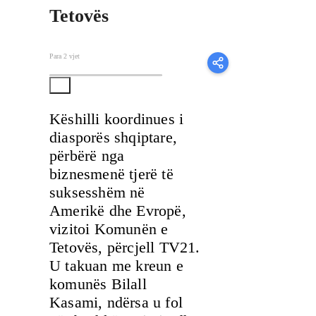
Tetovës
Para 2 vjet
Këshilli koordinues i
diasporës shqiptare,
përbërë nga
biznesmenë tjerë të
suksesshëm në
Amerikë dhe Evropë,
vizitoi Komunën e
Tetovës, përcjell TV21.
U takuan me kreun e
komunës Bilall
Kasami, ndërsa u fol