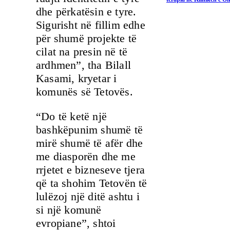
dhe përkatësin e tyre.
Sigurisht në fillim edhe
për shumë projekte të
cilat na presin në të
ardhmen”, tha Bilall
Kasami, kryetar i
komunës së Tetovës.
“Do të ketë një
bashkëpunim shumë të
mirë shumë të afër dhe
me diasporën dhe me
rrjetet e bizneseve tjera
që ta shohim Tetovën të
lulëzoj një ditë ashtu i
si një komunë
evropiane”, shtoi