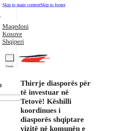
Skip to main content
Skip to footer
Maqedoni
Kosove
Shqiperi
Trendy
Thirrje diasporës për
l
të investuar në
Tetovë! Këshilli
koordinues i
diasporës shqiptare
vizitë në komunën e