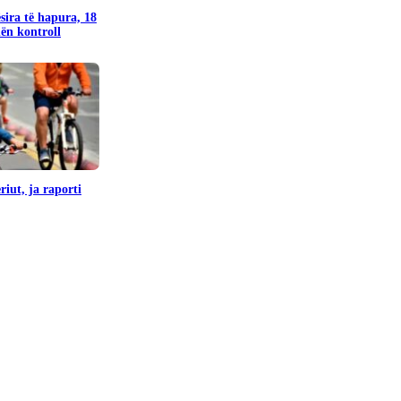
sira të hapura, 18
nën kontroll
iut, ja raporti