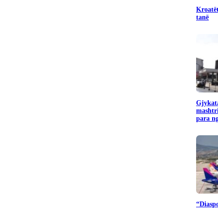
Kroatët
tanë
Gjykata
mashtr
para ng
“Diaspo