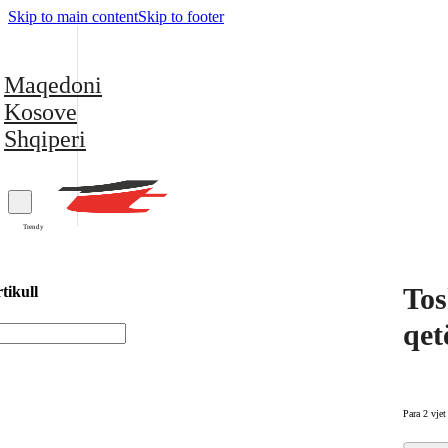
Skip to main content
Skip to footer
Maqedoni
Kosove
Shqiperi
Trendy
Tos
tikull
qet
Para 2 vjet