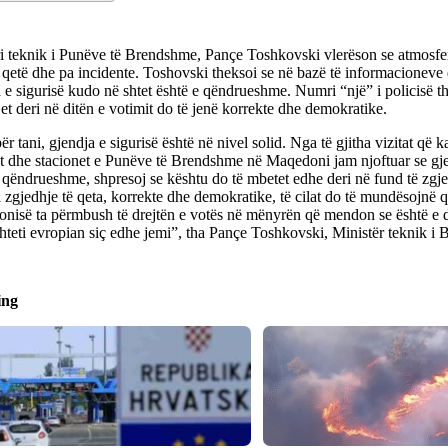
ri teknik i Punëve të Brendshme, Pançe Toshkovski vlerëson se atmosfe
 qetë dhe pa incidente. Toshovski theksoi se në bazë të informacionev
 e sigurisë kudo në shtet është e qëndrueshme. Numri “një” i policisë t
et deri në ditën e votimit do të jenë korrekte dhe demokratike.
ër tani, gjendja e sigurisë është në nivel solid. Nga të gjitha vizitat që
t dhe stacionet e Punëve të Brendshme në Maqedoni jam njoftuar se gje
 qëndrueshme, shpresoj se kështu do të mbetet edhe deri në fund të zgj
 zgjedhje të qeta, korrekte dhe demokratike, të cilat do të mundësojnë q
nisë ta përmbush të drejtën e votës në mënyrën që mendon se është e 
shteti evropian siç edhe jemi”, tha Pançe Toshkovski, Ministër teknik i
ing