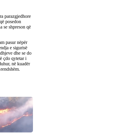
ra parazgjedhore
e që posedon
ha se shpreson që
 kam pasur nëpër
ndja e sigurisë
edhjeve dhe se do
ë çdo qytetar i
duhur, në kuadër
 Brendshëm.