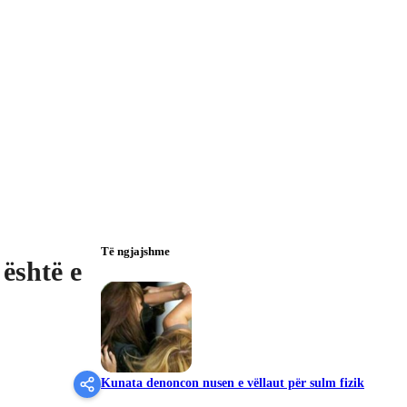
Të ngjajshme
është e
Kunata denoncon nusen e vëllaut për sulm fizik