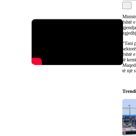
Minist
është e
gjendja
zgjedhj
“Tani p
sektorë
është e
të kemi
Maqedo
të një 
Trend