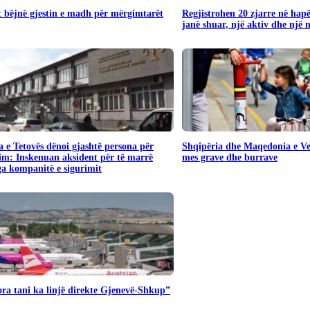
 bëjnë gjestin e madh për mërgimtarët
Regjistrohen 20 zjarre në hapë
janë shuar, një aktiv dhe një 
 e Tetovës dënoi gjashtë persona për
Shqipëria dhe Maqedonia e Ver
im: Inskenuan aksident për të marrë
mes grave dhe burrave
a kompanitë e sigurimit
ra tani ka linjë direkte Gjenevë-Shkup”