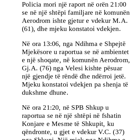
Policia mori një raport në orën 21:00
se në një shtëpi familjare në komunën
Aerodrom ishte gjetur e vdekur M.A.
(61), dhe mjeku konstatoi vdekjen.
Në ora 13:06, nga Ndihma e Shpejtë
Mjekësore u raportua se në ambientet
e një shoqate, në komunën Aerodrom,
Gj.A. (76) nga Velesi kishte pësuar
një gjendje të rëndë dhe ndërroi jetë.
Mjeku konstatoi vdekjen pa shenja të
dukshme dhune.
Në ora 21:20, në SPB Shkup u
raportua se në një shtëpi në fshatin
Konjare e Mesme të Shkupit, ku
qëndronte, u gjet e vdekur V.C. (37)
nga Shkupi. Një mjek nga Ndihma e