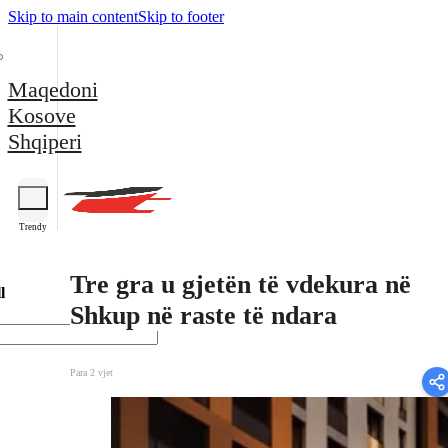
Skip to main content
Skip to footer
Maqedoni
Kosove
Shqiperi
Trendy
Tre gra u gjetën të vdekura në
l
Shkup në raste të ndara
Para 2 vjet