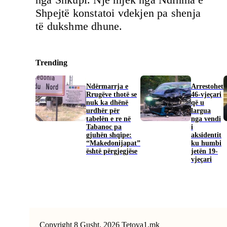
Shpejtë konstatoi vdekjen pa shenja
të dukshme dhune.
Trending
Ndërmarrja e
Arrestohet
Rrugëve thotë se
46-vjeçari
nuk ka dhënë
që u
urdhër për
largua
tabelën e re në
nga vendi
Tabanoc pa
i
gjuhën shqipe:
aksidentit
“Makedonijapat”
ku humbi
është përgjegjëse
jetën 19-
vjeçari
Copyright 8 Gusht, 2026 Tetova1.mk