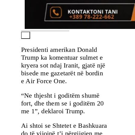
Presidenti amerikan Donald
Trump ka komentuar sulmet e
kryera sot ndaj Iranit, gjatë një
bisede me gazetarët në bordin
e Air Force One.
“Ne thjesht i goditëm shumë
fort, dhe them se i goditëm 20
me 1”, deklaroi Trump.
Ai shtoi se Shtetet e Bashkuara
do të vijojnë t’i përgjigjen me