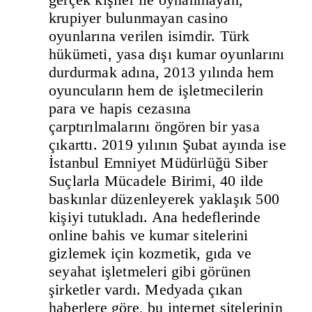
krupiyer bulunmayan casino
oyunlarına verilen isimdir. Türk
hükümeti, yasa dışı kumar oyunlarını
durdurmak adına, 2013 yılında hem
oyuncuların hem de işletmecilerin
para ve hapis cezasına
çarptırılmalarını öngören bir yasa
çıkarttı. 2019 yılının Şubat ayında ise
İstanbul Emniyet Müdürlüğü Siber
Suçlarla Mücadele Birimi, 40 ilde
baskınlar düzenleyerek yaklaşık 500
kişiyi tutukladı. Ana hedeflerinde
online bahis ve kumar sitelerini
gizlemek için kozmetik, gıda ve
seyahat işletmeleri gibi görünen
şirketler vardı. Medyada çıkan
haberlere göre, bu internet sitelerinin