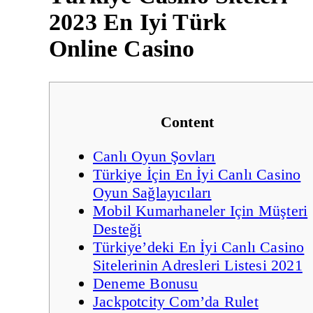
2023 En Iyi Türk
Online Casino
Content
Canlı Oyun Şovları
Türkiye İçin En İyi Canlı Casino
Oyun Sağlayıcıları
Mobil Kumarhaneler Için Müşteri
Desteği
Türkiye’deki En İyi Canlı Casino
Sitelerinin Adresleri Listesi 2021
Deneme Bonusu
Jackpotcity Com’da Rulet