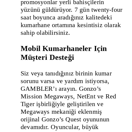
promosyonlar yerli bahisçilerin
yüzünü güldürüyor. 7 gün twenty-four
saat boyunca aradığınız kalitedeki
kumarhane ortamına kesintisiz olarak
sahip olabilirsiniz.
Mobil Kumarhaneler Için
Müşteri Desteği
Siz veya tanıdığınız birinin kumar
sorunu varsa ve yardım istiyorsa,
GAMBLER’ı arayın. Gonzo’s
Mission Megaways, NetEnt ve Red
Tiger işbirliğiyle geliştirilen ve
Megaways mekaniği eklenmiş
orijinal Gonzo’s Quest oyununun
devamıdır. Oyuncular, büyük