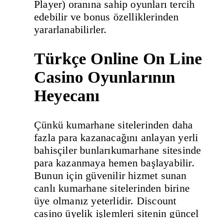
Player) oranına sahip oyunları tercih
edebilir ve bonus özelliklerinden
yararlanabilirler.
Türkçe Online On Line
Casino Oyunlarının
Heyecanı
Çünkü kumarhane sitelerinden daha
fazla para kazanacağını anlayan yerli
bahisçiler bunlarıkumarhane sitesinde
para kazanmaya hemen başlayabilir.
Bunun için güvenilir hizmet sunan
canlı kumarhane sitelerinden birine
üye olmanız yeterlidir. Discount
casino üyelik işlemleri sitenin güncel