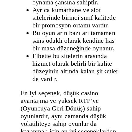
oynama şansına sahiptir.
Ayrıca kumarhane ve slot
sitelerinde birinci sınıf kalitede
bir promosyon ortamı vardır.
Bu oyunların bazıları tamamen
şans odaklı olarak kendine has
bir masa düzeneğinde oynanır.
Elbette bu sitelerin arasında
hizmet olarak belirli bir kalite
düzeyinin altında kalan şirketler
de vardır.
En iyi seçenek, düşük casino
avantajına ve yüksek RTP’ye
(Oyuncuya Geri Dönüş) sahip
oyunlardır, aynı zamanda düşük
volatiliteye sahip oyunlar da
kazanmak için en iyi seçeneklerden