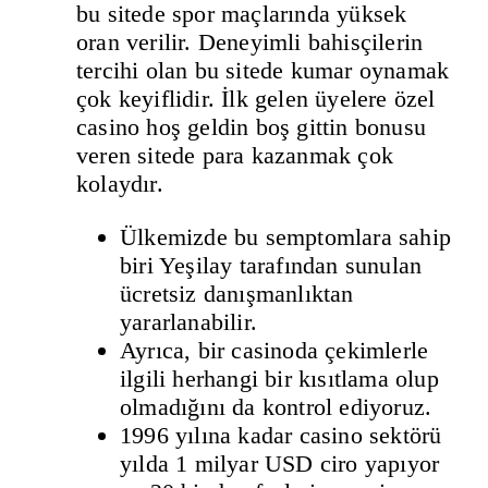
bu sitede spor maçlarında yüksek
oran verilir. Deneyimli bahisçilerin
tercihi olan bu sitede kumar oynamak
çok keyiflidir. İlk gelen üyelere özel
casino hoş geldin boş gittin bonusu
veren sitede para kazanmak çok
kolaydır.
Ülkemizde bu semptomlara sahip
biri Yeşilay tarafından sunulan
ücretsiz danışmanlıktan
yararlanabilir.
Ayrıca, bir casinoda çekimlerle
ilgili herhangi bir kısıtlama olup
olmadığını da kontrol ediyoruz.
1996 yılına kadar casino sektörü
yılda 1 milyar USD ciro yapıyor