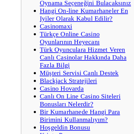
Oynama Seçeneğini Bulacaksınız
Hangi On-line Kumarhaneler En
Iyiler Olarak Kabul Edilir?
Casinomaxi
Türkçe Online Casino
Oyunlarının Heyecanı
Türk Oyunculara Hizmet Veren
Canlı Casinolar Hakkında Daha
Fazla Bilgi
Müşteri Servisi Canlı Destek
Blackjack Stratejileri
Casino Hovarda
Canlı On Line Casino Siteleri
Bonusları Nelerdir?
Bir Kumarhanede Hangi Para
Birimini Kullanmalıyım?
Hoşgeldin Bonusu