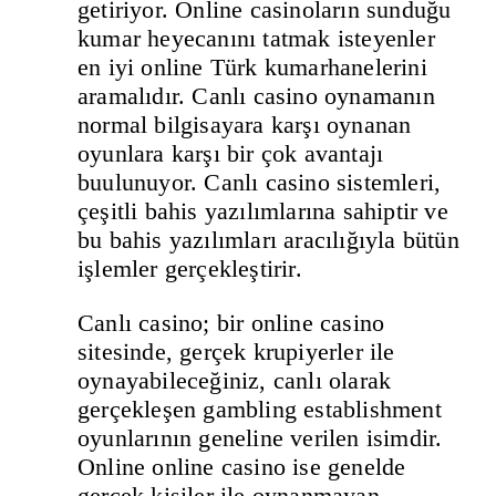
getiriyor. Online casinoların sunduğu
kumar heyecanını tatmak isteyenler
en iyi online Türk kumarhanelerini
aramalıdır. Canlı casino oynamanın
normal bilgisayara karşı oynanan
oyunlara karşı bir çok avantajı
buulunuyor. Canlı casino sistemleri,
çeşitli bahis yazılımlarına sahiptir ve
bu bahis yazılımları aracılığıyla bütün
işlemler gerçekleştirir.
Canlı casino; bir online casino
sitesinde, gerçek krupiyerler ile
oynayabileceğiniz, canlı olarak
gerçekleşen gambling establishment
oyunlarının geneline verilen isimdir.
Online online casino ise genelde
gerçek kişiler ile oynanmayan,