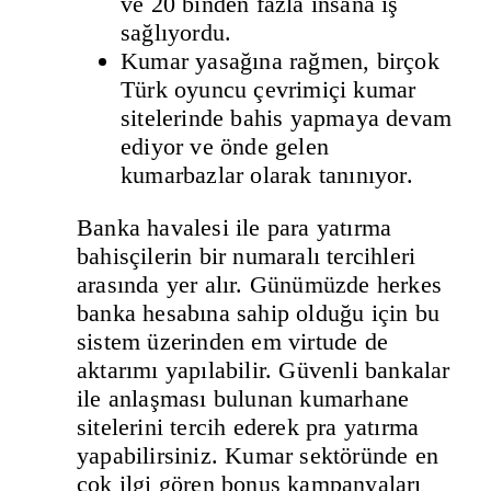
ve 20 binden fazla insana iş
sağlıyordu.
Kumar yasağına rağmen, birçok
Türk oyuncu çevrimiçi kumar
sitelerinde bahis yapmaya devam
ediyor ve önde gelen
kumarbazlar olarak tanınıyor.
Banka havalesi ile para yatırma
bahisçilerin bir numaralı tercihleri
arasında yer alır. Günümüzde herkes
banka hesabına sahip olduğu için bu
sistem üzerinden em virtude de
aktarımı yapılabilir. Güvenli bankalar
ile anlaşması bulunan kumarhane
sitelerini tercih ederek pra yatırma
yapabilirsiniz. Kumar sektöründe en
çok ilgi gören bonus kampanyaları