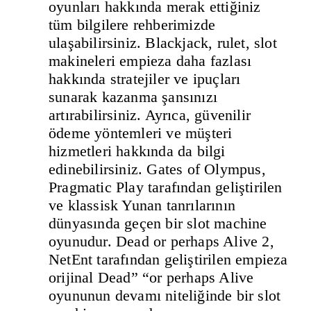
oyunları hakkında merak ettiğiniz
tüm bilgilere rehberimizde
ulaşabilirsiniz. Blackjack, rulet, slot
makineleri empieza daha fazlası
hakkında stratejiler ve ipuçları
sunarak kazanma şansınızı
artırabilirsiniz. Ayrıca, güvenilir
ödeme yöntemleri ve müşteri
hizmetleri hakkında da bilgi
edinebilirsiniz. Gates of Olympus,
Pragmatic Play tarafından geliştirilen
ve klassisk Yunan tanrılarının
dünyasında geçen bir slot machine
oyunudur. Dead or perhaps Alive 2,
NetEnt tarafından geliştirilen empieza
orijinal Dead” “or perhaps Alive
oyununun devamı niteliğinde bir slot