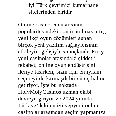
iyi Türk çevrimiçi kumarhane
sitelerinden biridir.
Online casino endüstrisinin
popülaritesindeki son inanılmaz artış,
yenilikçi oyun çözümleri sunan
birçok yeni yazılım sağlayıcısının
etkileyici gelişiyle sonuçlandı. En iyi
yeni casinolar arasındaki şiddetli
rekabet, online oyun endüstrisini
ileriye taşırken, sizin için en iyisini
seçmeyi de karmaşık bir süreç haline
getiriyor. İşte bu noktada
HolyMolyCasinos uzman ekibi
devreye giriyor ve 2024 yılında
Türkiye’deki en iyi yepyeni online
casinolar arasından seçim yapmanıza