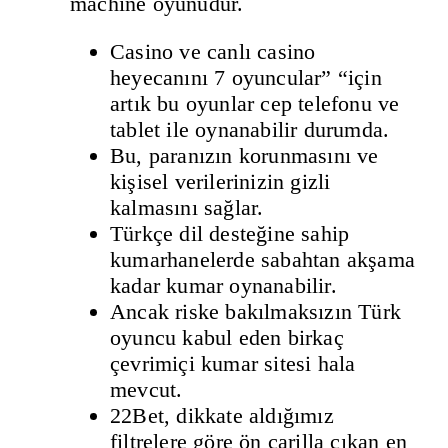
machine oyunudur.
Casino ve canlı casino
heyecanını 7 oyuncular” “için
artık bu oyunlar cep telefonu ve
tablet ile oynanabilir durumda.
Bu, paranızın korunmasını ve
kişisel verilerinizin gizli
kalmasını sağlar.
Türkçe dil desteğine sahip
kumarhanelerde sabahtan akşama
kadar kumar oynanabilir.
Ancak riske bakılmaksızın Türk
oyuncu kabul eden birkaç
çevrimiçi kumar sitesi hala
mevcut.
22Bet, dikkate aldığımız
filtrelere göre ön carilla çıkan en