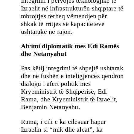
Integrimi i përvojës teknologjike të
Izraelit në infrastrukturën shqiptare të
mbrojtjes tërheq vëmendjen për
shkak të rritjes së kapaciteteve
ushtarake në rajon.
Afrimi diplomatik mes Edi Ramës
dhe Netanyahut
Pas këtij integrimi të shpejtë ushtarak
dhe në fushën e inteligjencës qëndron
dialogu i afërt politik mes
Kryeministrit të Shqipërisë, Edi
Rama, dhe Kryeministrit të Izraelit,
Benjamin Netanyahu.
Rama, i cili e ka cilësuar hapur
Izraelin si “mik dhe aleat”, ka