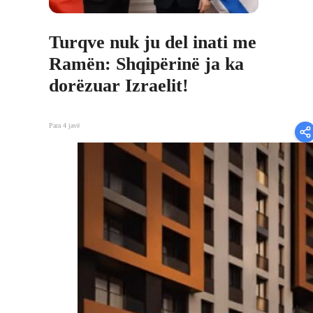
Turqve nuk ju del inati me
Ramën: Shqipërinë ja ka
dorëzuar Izraelit!
Para 4 javë