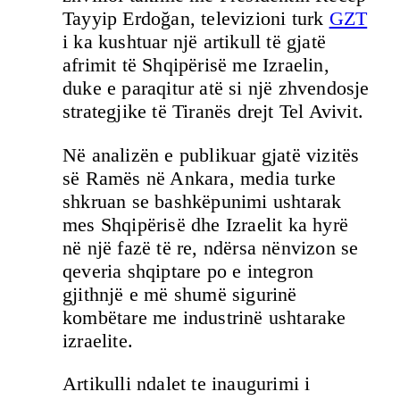
Tayyip Erdoğan, televizioni turk
GZT
i ka kushtuar një artikull të gjatë
afrimit të Shqipërisë me Izraelin,
duke e paraqitur atë si një zhvendosje
strategjike të Tiranës drejt Tel Avivit.
Në analizën e publikuar gjatë vizitës
së Ramës në Ankara, media turke
shkruan se bashkëpunimi ushtarak
mes Shqipërisë dhe Izraelit ka hyrë
në një fazë të re, ndërsa nënvizon se
qeveria shqiptare po e integron
gjithnjë e më shumë sigurinë
kombëtare me industrinë ushtarake
izraelite.
Artikulli ndalet te inaugurimi i