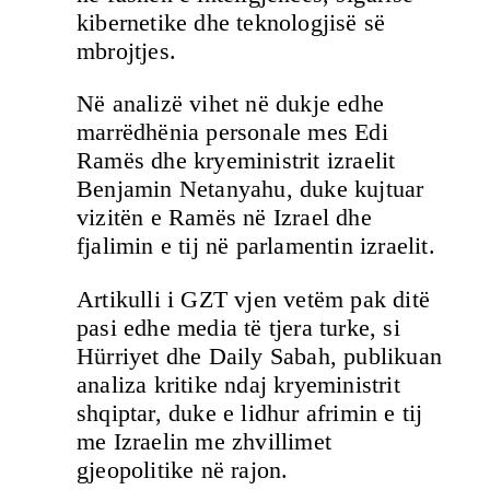
kibernetike dhe teknologjisë së
mbrojtjes.
Në analizë vihet në dukje edhe
marrëdhënia personale mes Edi
Ramës dhe kryeministrit izraelit
Benjamin Netanyahu, duke kujtuar
vizitën e Ramës në Izrael dhe
fjalimin e tij në parlamentin izraelit.
Artikulli i GZT vjen vetëm pak ditë
pasi edhe media të tjera turke, si
Hürriyet dhe Daily Sabah, publikuan
analiza kritike ndaj kryeministrit
shqiptar, duke e lidhur afrimin e tij
me Izraelin me zhvillimet
gjeopolitike në rajon.