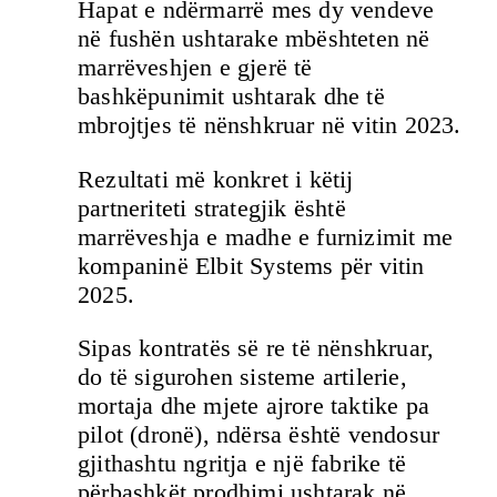
Hapat e ndërmarrë mes dy vendeve
në fushën ushtarake mbështeten në
marrëveshjen e gjerë të
bashkëpunimit ushtarak dhe të
mbrojtjes të nënshkruar në vitin 2023.
Rezultati më konkret i këtij
partneriteti strategjik është
marrëveshja e madhe e furnizimit me
kompaninë Elbit Systems për vitin
2025.
Sipas kontratës së re të nënshkruar,
do të sigurohen sisteme artilerie,
mortaja dhe mjete ajrore taktike pa
pilot (dronë), ndërsa është vendosur
gjithashtu ngritja e një fabrike të
përbashkët prodhimi ushtarak në