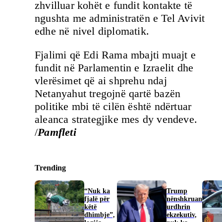
zhvilluar kohët e fundit kontakte të
ngushta me administratën e Tel Avivit
edhe në nivel diplomatik.
Fjalimi që Edi Rama mbajti muajt e
fundit në Parlamentin e Izraelit dhe
vlerësimet që ai shprehu ndaj
Netanyahut tregojnë qartë bazën
politike mbi të cilën është ndërtuar
aleanca strategjike mes dy vendeve.
/
Pamfleti
Trending
“Nuk ka
Trump
fjalë për
nënshkruan
këtë
urdhrin
dhimbje”,
ekzekutiv,