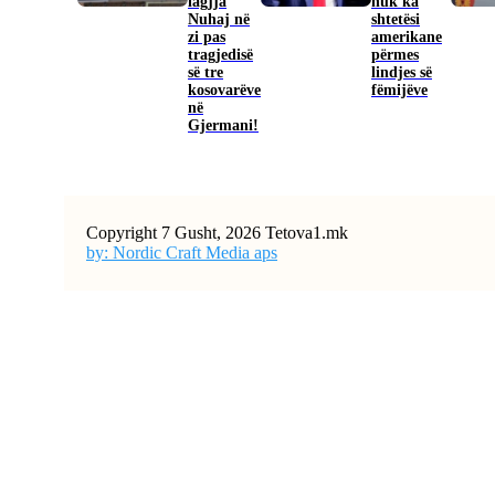
lagjja
nuk ka
Nuhaj në
shtetësi
zi pas
amerikane
tragjedisë
përmes
së tre
lindjes së
kosovarëve
fëmijëve
në
Gjermani!
Copyright 7 Gusht, 2026 Tetova1.mk
by: Nordic Craft Media aps