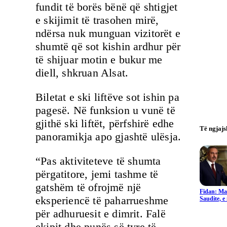
fundit të borës bënë që shtigjet
e skijimit të trasohen mirë,
ndërsa nuk munguan vizitorët e
shumtë që sot kishin ardhur për
të shijuar motin e bukur me
diell, shkruan Alsat.
Biletat e ski liftëve sot ishin pa
pagesë. Në funksion u vunë të
gjithë ski liftët, përfshirë edhe
Të ngjaj
panoramikja apo gjashtë ulësja.
“Pas aktiviteteve të shumta
përgatitore, jemi tashme të
gatshëm të ofrojmë një
Fidan: Ma
eksperiencë të paharrueshme
Saudite, 
për adhuruesit e dimrit. Falë
ekipit dhe punës së tyre të