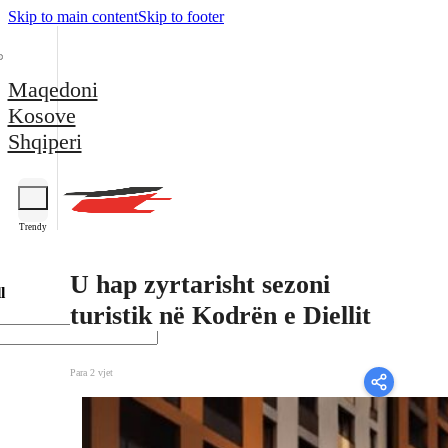
Skip to main content
Skip to footer
Maqedoni
Kosove
Shqiperi
Trendy
U hap zyrtarisht sezoni
l
turistik në Kodrën e Diellit
Para 2 vjet