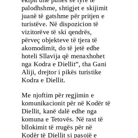
palodhshme, shtigjet e skijimit
juanë të gatshme për pritjen e
turistëve. Në dispozicion të
vizitorëve të ski qendrës,
përveç objekteve të tjera të
akomodimit, do të jetë edhe
hoteli Sllavija që menaxhohet
nga Kodra e Diellit”, tha Gani
Aliji, drejtor i pikës turistike
Kodra e Diellit.
Me njoftim për regjimin e
komunikacionit për në Kodër të
Diellit, kanë dalë edhe nga
komuna e Tetovës. Në rast të
bllokimit të rrugës për në
Kodër të Diellit si pasojë e