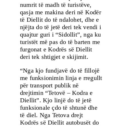
numrit të madh të turistëve,
qasja me makina deri në Kodër
të Diellit do të ndalohet, dhe e
njëjta do të jetë deri tek vendi i
quajtur guri i “Sidollit”, nga ku
turistët më pas do të barten me
furgonat e Kodrës së Diellit
deri tek shtigjet e skijimit.
“Nga kjo fundjavë do të fillojë
me funksionimin linja e rregullt
për transport publik në
drejtimin “Tetovë – Kodra e
Diellit”. Kjo linjë do të jetë
funksionale çdo të shtunë dhe
të diel. Nga Tetova drejt
Kodrës së Diellit autobusët do