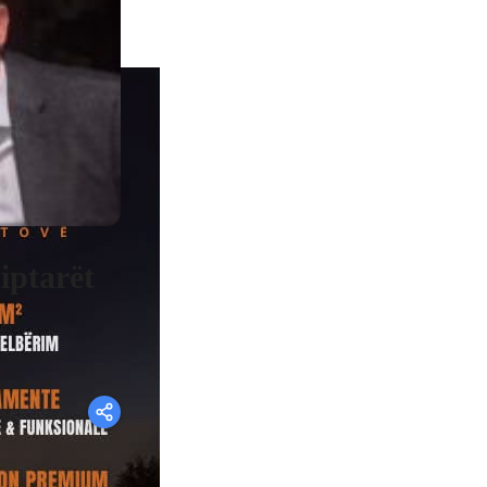
iptarët