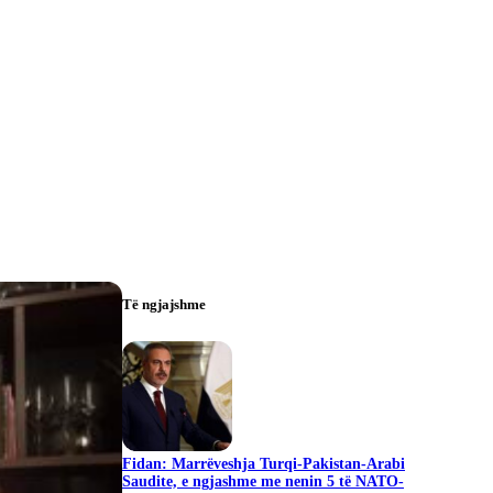
Të ngjajshme
Fidan: Marrëveshja Turqi-Pakistan-Arabi
Saudite, e ngjashme me nenin 5 të NATO-