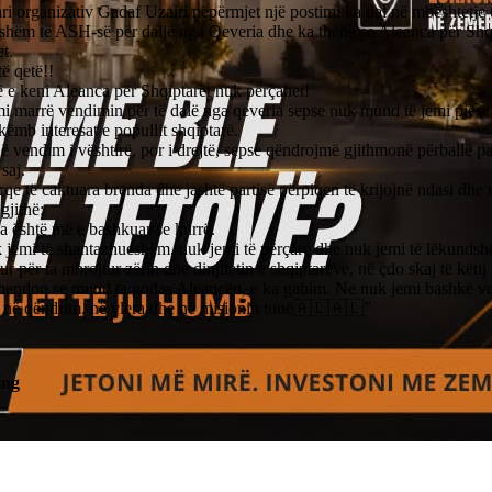
ri organizativ Gadaf Uzairi nëpërmjet një postimi ka dal në mbështetje 
hëm të ASH-së për dalje nga Qeveria dhe ka thënë se Aleanca për Shq
t.
të qetë!!
 e keni Aleanca për Shqiptarët nuk përçahet!
 marrë vendimin për të dalë nga qeveria sepse nuk mund të jemi pjesë 
këmb interesat e popullit shqiptarë.
jë vendim i vështirë, por i drejtë, sepse qëndrojmë gjithmonë përballë pa
 saj.
rqe të caktuara brenda dhe jashtë partisë përpiqen të krijojnë ndasi dhe 
 gjithë:
a është më e bashkuar se kurrë.
 jemi të shantazhueshëm, nuk jemi të përçarë dhe nuk jemi të lëkundsh
r për ta mbrojtur zërin dhe dinjitetin e shqiptarëve, në çdo skaj të këtij
endon se mund ta godas Aleancën, e ka gabim. Ne nuk jemi bashkë v
 në qëndrim, në vlera dhe në misionin tonë🇦🇱🇦🇱”
ing