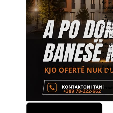
Sekreta
mbrëms
përçahe
“Rrini 
Të kotë
Ne kemi
i nëpër
Ishte n
krah të
Sot, qa
dinë të
Aleanc
Ne nuk
vendosu
Kush m
bashkë
Trend