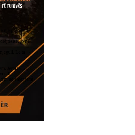
të vendimit të
iptarët nuk
e një pushteti që
drejtësisë, jo në
mjegull. Le ta
ëm. Jemi të
 vendi.
etëm në emër jemi