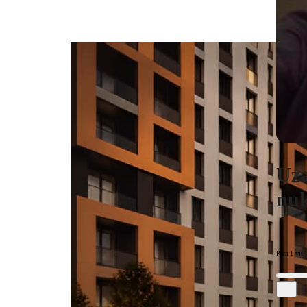
Uza
nuk
Para 1 vit