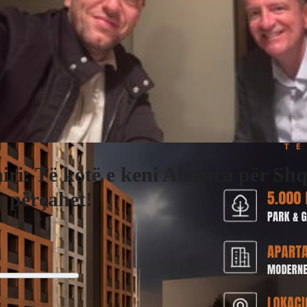
iri: Të kotë e keni Aleanca për Shq
 përçahet!