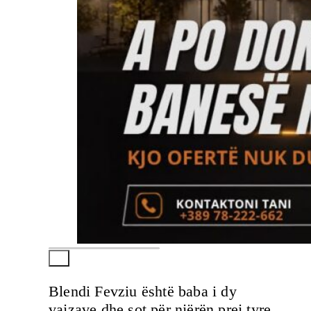
Blendi Fevziu është baba i dy
vajzave dhe sot për njërën prej tyre