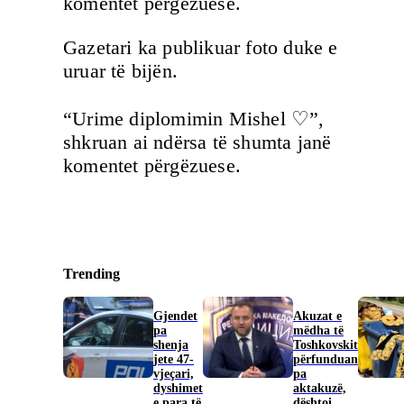
komentet përgëzuese.
Gazetari ka publikuar foto duke e
uruar të bijën.
“Urime diplomimin Mishel ♡”,
shkruan ai ndërsa të shumta janë
komentet përgëzuese.
Trending
Gjendet
Akuzat e
pa
mëdha të
shenja
Toshkovskit
jete 47-
përfunduan
vjeçari,
pa
dyshimet
aktakuzë,
e para të
dështoi