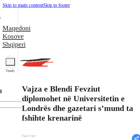
Skip to main content
Skip to footer
Maqedoni
Kosove
Shqiperi
Trendy
Vajza e Blendi Fevziut
l
diplomohet në Universitetin e
Londrës dhe gazetari s’mund ta
fshihte krenarinë
Para 2 vjet