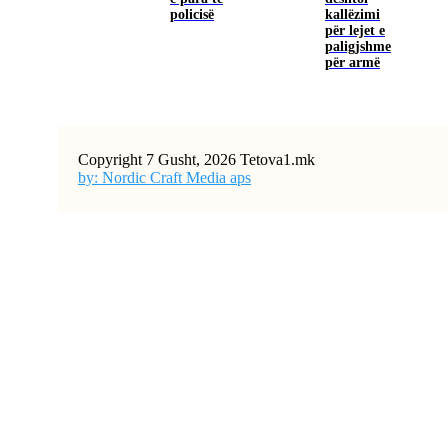
policisë
kallëzimi
për lejet e
paligjshme
për armë
Copyright 7 Gusht, 2026 Tetova1.mk
by: Nordic Craft Media aps