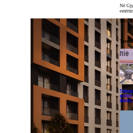
Në Gjy
emërimi
Merko t
Trend
Ndërma
urdhër 
shqipe: