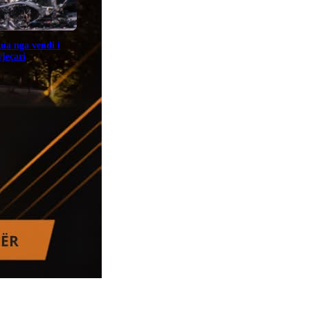
gua nga vendi i
jeçari