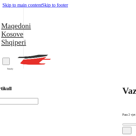
Skip to main content
Skip to footer
Maqedoni
Kosove
Shqiperi
Trendy
Vaz
tikull
Para 2 vjet