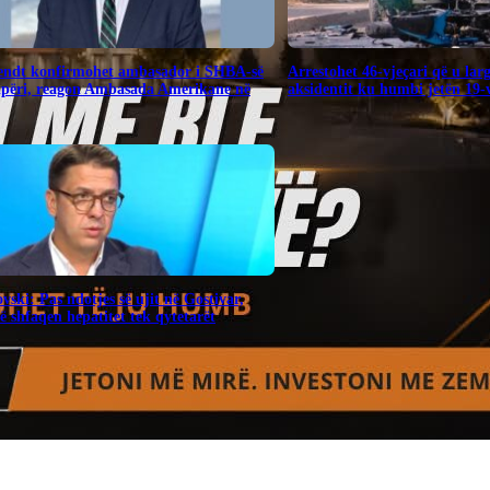
endt konfirmohet ambasador i SHBA-së
Arrestohet 46-vjeçari që u lar
ipëri, reagon Ambasada Amerikane në
aksidentit ku humbi jetën 19-v
vski: Pas ndotjes së ujit në Gostivar,
 shfaqen hepatitet tek qytetarët