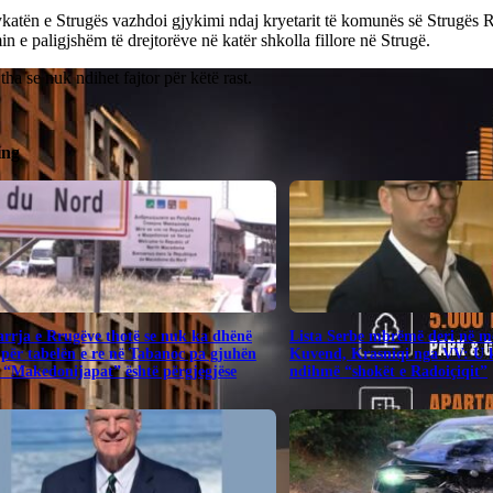
katën e Strugës vazhdoi gjykimi ndaj kryetarit të komunës së Strugës
n e paligjshëm të drejtorëve në katër shkolla fillore në Strugë.
ha se nuk ndihet fajtor për këtë rast.
ing
rrja e Rrugëve thotë se nuk ka dhënë
​Lista Serbe mbrëmë deri në me
për tabelën e re në Tabanoc pa gjuhën
Kuvend, Krasniqi nga VV: U 
 “Makedonijapat” është përgjegjëse
ndihmë “shokët e Radoiçiqit”