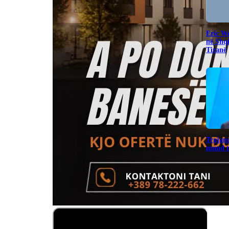
Eric W
në Shq
Tiranë
Trajano
mund të