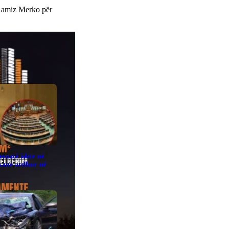
 Ramiz Merko për
snatë ishte në
kanë ardhur në