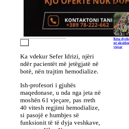
Të ngjaj
Këta dysho
në aksiden
vjeçar
Ka vdekur Sefer Idrizi, njëri
ndër pacientët më jetëgjatë në
botë, nën trajtim hemodialize.
Ish-profesori i gjuhës
maqedonase, u nda nga jeta në
moshën 61 vjeçare, pas rreth
40 vitesh regjimi hemodialize,
si pasojë e humbjes së
funksionit të të dyja veshkave,