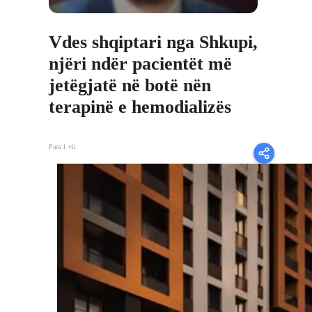
Vdes shqiptari nga Shkupi,
njëri ndër pacientët më
jetëgjatë në botë nën
terapinë e hemodializës
Para 1 vit