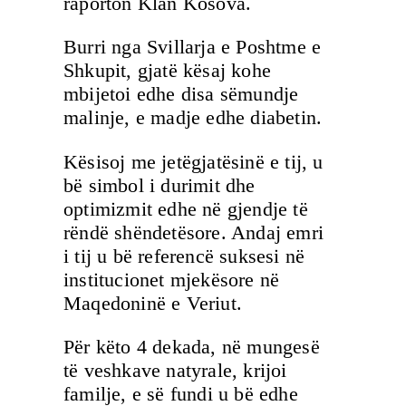
raporton Klan Kosova.
Burri nga Svillarja e Poshtme e
Shkupit, gjatë kësaj kohe
mbijetoi edhe disa sëmundje
malinje, e madje edhe diabetin.
Kësisoj me jetëgjatësinë e tij, u
bë simbol i durimit dhe
optimizmit edhe në gjendje të
rëndë shëndetësore. Andaj emri
i tij u bë referencë suksesi në
institucionet mjekësore në
Maqedoninë e Veriut.
Për këto 4 dekada, në mungesë
të veshkave natyrale, krijoi
familje, e së fundi u bë edhe