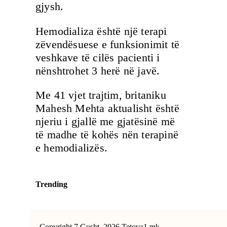
gjysh.
Hemodializa është një terapi
zëvendësuese e funksionimit të
veshkave të cilës pacienti i
nënshtrohet 3 herë në javë.
Me 41 vjet trajtim, britaniku
Mahesh Mehta aktualisht është
njeriu i gjallë me gjatësinë më
të madhe të kohës nën terapinë
e hemodializës.
Trending
Copyright 7 Gusht, 2026 Tetova1.mk