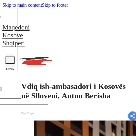
Skip to main content
Skip to footer
Maqedoni
Kosove
Shqiperi
Trendy
Vdiq ish-ambasadori i Kosovës
l
në Slloveni, Anton Berisha
Para 2 vjet