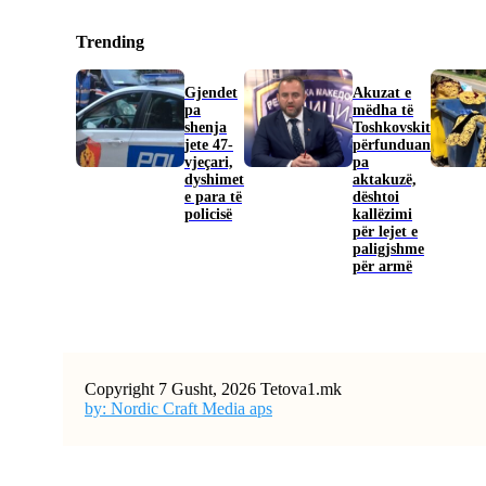
Trending
Gjendet
Akuzat e
pa
mëdha të
shenja
Toshkovskit
jete 47-
përfunduan
vjeçari,
pa
dyshimet
aktakuzë,
e para të
dështoi
policisë
kallëzimi
për lejet e
paligjshme
për armë
Copyright 7 Gusht, 2026 Tetova1.mk
by: Nordic Craft Media aps