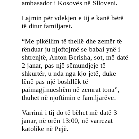
ambasador i Kosovës në Slloveni.
Lajmin për vdekjen e tij e kanë bërë
të ditur familjaret.
“Me pikëllim të thellë dhe zemër të
rënduar ju njoftojmë se babai ynë i
shtrenjtë, Anton Berisha, sot, më datë
2 janar, pas një sëmundjeje të
shkurtër, u nda nga kjo jetë, duke
lënë pas një boshllëk të
paimagjinueshëm në zemrat tona”,
thuhet në njoftimin e familjarëve.
Varrimi i tij do të bëhet më datë 3
janar, në orën 13:00, në varrezat
katolike në Pejë.