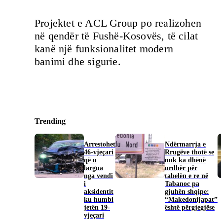
Projektet e ACL Group po realizohen
në qendër të Fushë-Kosovës, të cilat
kanë një funksionalitet modern
banimi dhe sigurie.
Trending
Arrestohet
Ndërmarrja e
46-vjeçari
Rrugëve thotë se
që u
nuk ka dhënë
largua
urdhër për
nga vendi
tabelën e re në
i
Tabanoc pa
aksidentit
gjuhën shqipe:
ku humbi
“Makedonijapat”
jetën 19-
është përgjegjëse
vjeçari