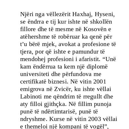
Njëri nga vëllezërit Haxhaj, Hyseni,
se ëndrra e tij kur ishte në shkollën
fillore dhe të mesme në Kosovën e
atëhershme të robëruar ka qenë për
t’u bërë mjek, avokat a profesione të
tjera, por që ishte e pamundur të
mendohej profesioni i afaristit. “Unë
kam ëndërrua ta kem një diplomë
universiteti dhe përfundova me
certifikatë biznesi. Në vitin 2001
emigrova në Zvicër, ku ishte vëllai
Labinoti me qëndrim të rregullt dhe
aty filloi gjithçka. Në fillim punoja
punë të ndërtimtarisë, punë të
ndryshme. Kurse në vitin 2003 vëllai
e themeloi një kompani të vogël”,