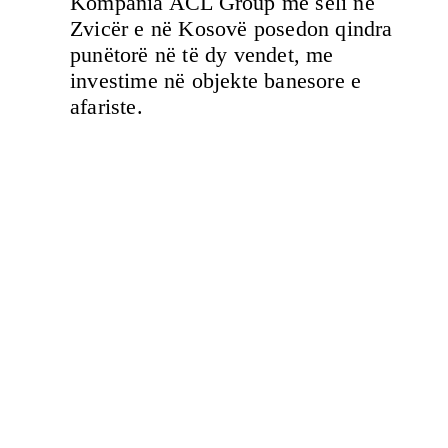
Kompania ACL Group me seli në
Zvicër e në Kosovë posedon qindra
punëtorë në të dy vendet, me
investime në objekte banesore e
afariste.