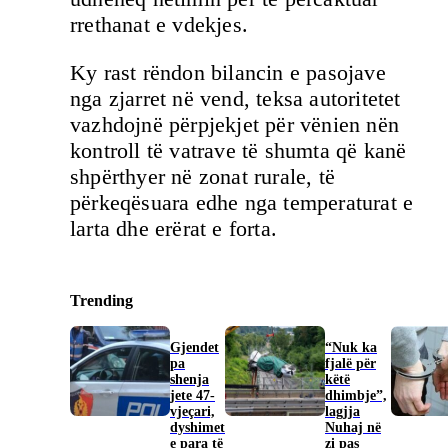
rrethanat e vdekjes.
Ky rast rëndon bilancin e pasojave
nga zjarret në vend, teksa autoritetet
vazhdojnë përpjekjet për vënien nën
kontroll të vatrave të shumta që kanë
shpërthyer në zonat rurale, të
përkeqësuara edhe nga temperaturat e
larta dhe erërat e forta.
Trending
Gjendet
“Nuk ka
pa
fjalë për
shenja
këtë
jete 47-
dhimbje”,
vjeçari,
lagjja
dyshimet
Nuhaj në
e para të
zi pas