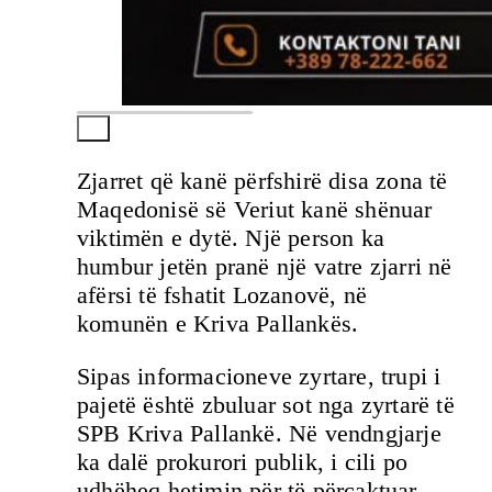
Zjarret që kanë përfshirë disa zona të
Maqedonisë së Veriut kanë shënuar
viktimën e dytë. Një person ka
humbur jetën pranë një vatre zjarri në
afërsi të fshatit Lozanovë, në
komunën e Kriva Pallankës.
Sipas informacioneve zyrtare, trupi i
pajetë është zbuluar sot nga zyrtarë të
SPB Kriva Pallankë. Në vendngjarje
ka dalë prokurori publik, i cili po
udhëheq hetimin për të përcaktuar