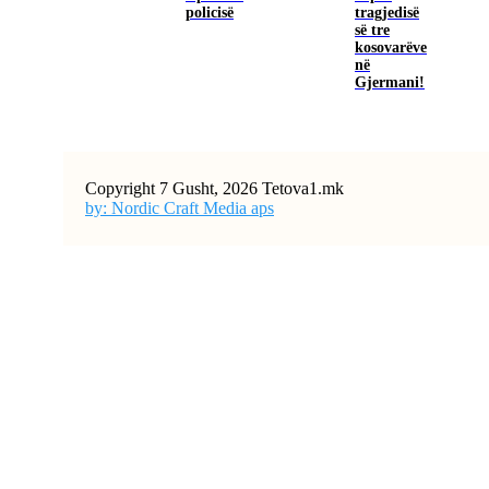
policisë
tragjedisë
së tre
kosovarëve
në
Gjermani!
Copyright 7 Gusht, 2026 Tetova1.mk
by: Nordic Craft Media aps