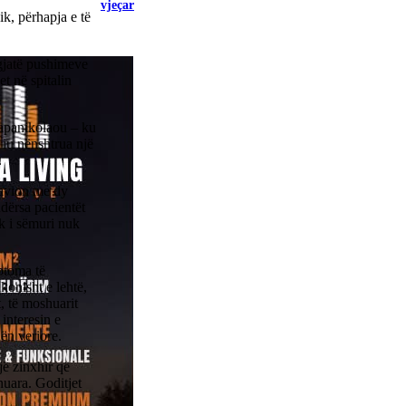
vjeçar
ik, përhapja e të
 gjatë pushimeve
t në spitalin
 Papanikolaou – ku
 iu nënshtrua një
.
 pavion me dy
ndërsa pacientët
ek i sëmuri nuk
ptoma të
onisht e lehtë,
, të moshuarit
 interesin e
nën veriore.
jë zinxhir që
nuara. Goditjet