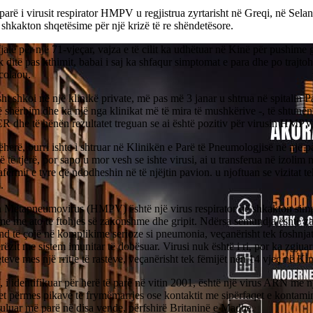
 parë i virusit respirator HMPV u regjistrua zyrtarisht në Greqi, në Selan
o shkakton shqetësime për një krizë të re shëndetësore.
jalë për një 71-vjeçar, vajza e të cilit ka udhëtuar në Kinë për pushime
 ditë pas kthimit, babai i saj ka shfaqur simptomat e para dhe po trajtohe
colaou.
sht shkoi në një klinikë private, më pas më 3 janar u shtrua në spitalin
ë shërbim dhe ka një nga klinikat më të mira të mushkërive -, të shtunën
CR dhe të hënën rezultatet treguan se ai është pozitiv për virusin HMPV
ëherë, burri ishte i shtruar në Klinikën e Parë të Pneumologjisë në një
ë të tjerë, por sapo u mor vesh se ishte virusi, ai u transferua në izolim 
afërmit e tyre që ndodheshin në të njëjtin pavion. u njoftuan se vizitat t
.
Metapneumovirus (HMPV) është një virus respirator që shkakton sim
e me ato të ftohjes së zakonshme dhe gripit. Ndërsa sëmundja është zak
d të çojë në komplikime serioze si pneumonia, veçanërisht tek foshnjat
rëzit me sistem imunitar të dobësuar. Virusi nuk është i ri, por ka zgjuar
eteve mes një rritje të rasteve, veçanërisht tek fëmijët nën 14 vjeç në Ki
 identifikuar për herë të parë në vitin 2001, është një virus ARN me n
t përmes pikave të frymëmarrjes ose kontaktit me sipërfaqet e kontami
uluar më parë në disa vende, përfshirë Britaninë e Madhe.