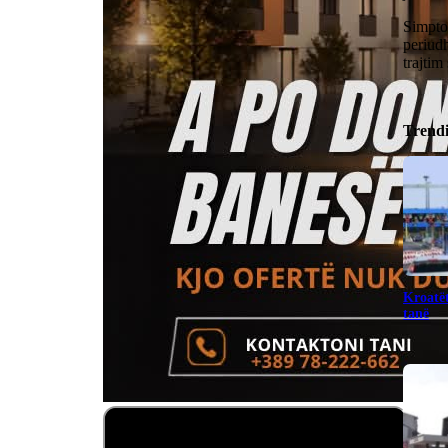
Simptom
periudh
trajtim
Trend
Kroatët
tanë