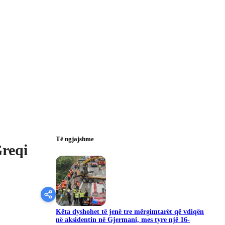
Të ngjajshme
reqi
Këta dyshohet të jenë tre mërgimtarët që vdiqën
në aksidentin në Gjermani, mes tyre një 16-