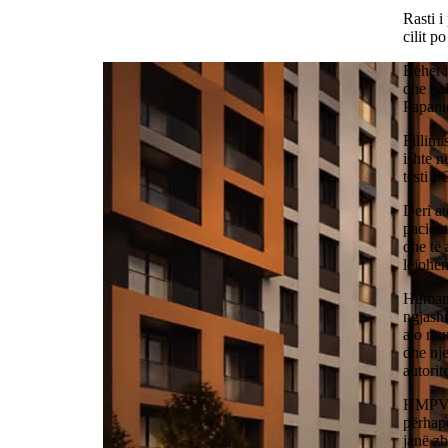
Rasti i
cilit p
Bëhet f
dhe pak
Papani
Fillimi
ishte n
testi P
Deri at
pacient
dhe të 
lejohen
Human 
ngjashm
ajo mun
dhe nje
autorit
HMPV, i
përhape
janë zb