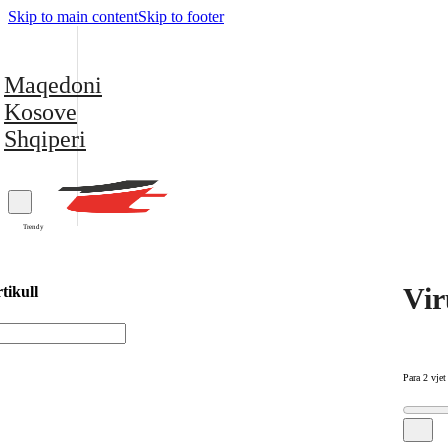
Skip to main content
Skip to footer
Maqedoni
Kosove
Shqiperi
Trendy
Vir
tikull
Para 2 vjet