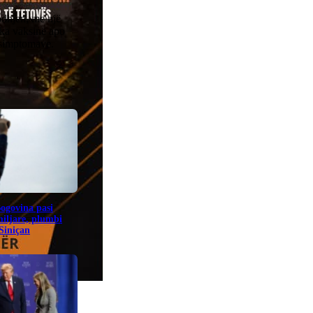
odhjen, me një
 ka vaksinë apo
e simptomave.
Bogovina pasi
miljare, plumbi
 Siniçan