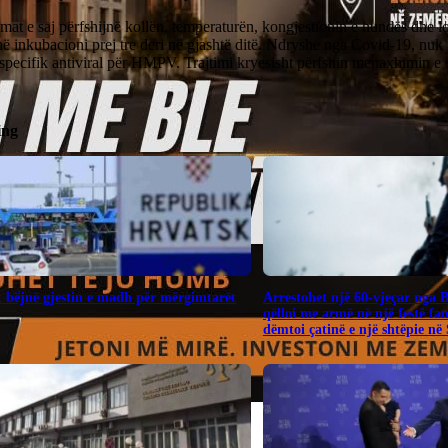
at e saj përfshijnë kollën, temperaturën, kongjestionin e hundës dhe l
ë inkubacioni prej tre deri në gjashtë ditë. Ndryshe nga Covid-19, nuk
 specifik antiviral për HMPV. Trajtimi kryesisht përfshin menaxhimin 
ing
 bëjnë gjestin e madh për mërgimtarët
Arrestohet një 60-vjeçar nga 
qëlloi me armë në një festë fa
dëmtoi çatinë e një shtëpie në