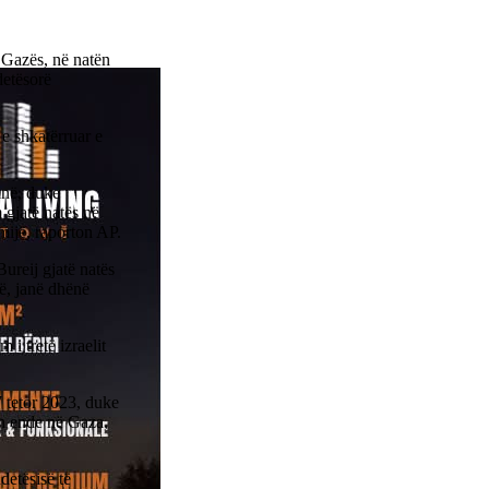
 Gazës, në natën
detësorë
 e shkatërruar e
anë, duke
m gjatë natës në
mijë, raporton AP.
Bureij gjatë natës
së, janë dhënë
 i tretë izraelit
7 tetor 2023, duke
en ende në Gaza,
detësisë të