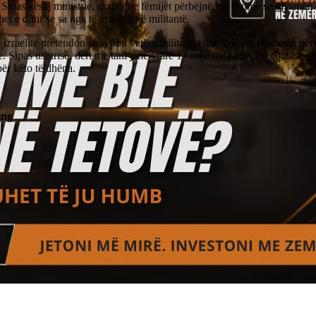
Sipas kësaj ministrie, gratë dhe fëmijët përbëjnë më shumë se gjysmën 
et e ditur se sa nga të vrarët janë militantë.
 izraelite pretendon se synon vetëm militantët dhe fajëson Hamasin për
e. Sipas ushtrisë, deri më tani janë vrarë 17 mijë militantë, megjithëse 
ër këto të dhëna.
ing