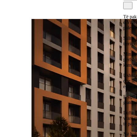
Të pakt
e Vitit
palesti
Sulmi g
territo
Ministr
përfshi
kampin 
Ushtria
dhe se 
edhe u
E sipas
gjatë s
Lufta f
vrarë 
të pakt
Në hakm