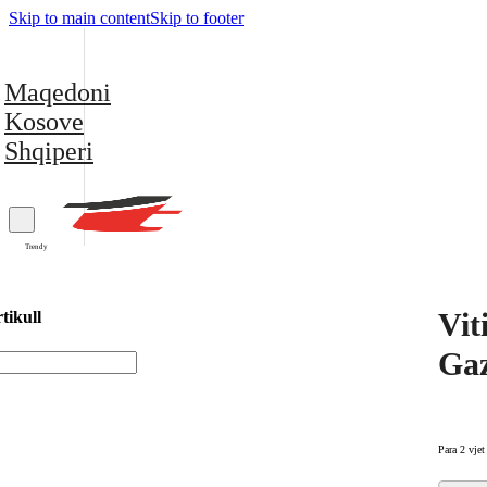
Skip to main content
Skip to footer
Maqedoni
Kosove
Shqiperi
Trendy
Vit
tikull
Ga
Para 2 vjet