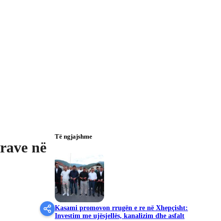
Të ngjajshme
grave në
Kasami promovon rrugën e re në Xhepçisht:
Investim me ujësjellës, kanalizim dhe asfalt