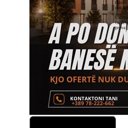
Gazës. 
nuk bëh
Ushtria
civilëv
prova p
Trend