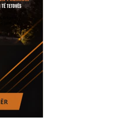
e viktimave, por
 vdekjet e
nuk janë dhënë