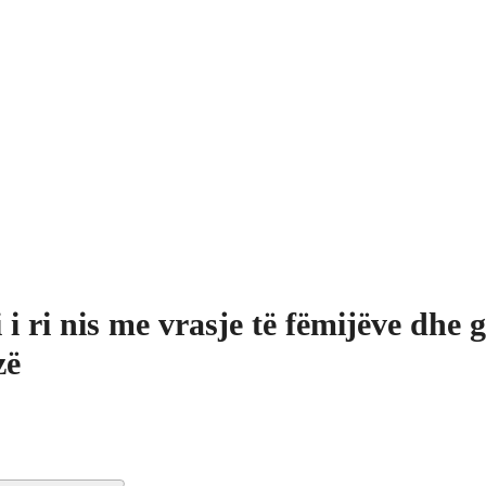
i i ri nis me vrasje të fëmijëve dhe 
zë