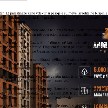
ën 12 palestinezë kanë vdekur si pasojë e sulmeve izraelite në Rripin e
 të Ri. Viktimat kryesisht janë gra dhe fëmijë, bënë të ditur zyrtarët shën
nezë të mërkurën.
oditi një shtëpi në zonën Jabalia të Gazës veriore, e cila është pjesa më
rit, ku Izraeli ka zhvilluar një operacion të madh që nga fillimi i tetorit.
ia e Shëndetësisë e Gazës bëri të ditur se në Jabalia shtatë persona u vr
rë një grua dhe katër fëmijë. Dhjetëra të tjerë u plagosën. Një tjetër sul
e refugjatëve Bureij në Gaza qendrore la të vdekur një grua dhe një fë
 izraelite ka raportuar se militantët qëlluan me raketa Izraelin nga zona 
forcat e saj u përgjigjën me një sulm që synonte militantët. Sipas ushtri
rdhrat për evakuim të banorëve.
 të dhënave nga spitali Nasser në qytetin jugor të Khan Younisit, një sulm
ë mërkurës, shkaktoi vdekjen e tre personave.
illoi kur militantët e udhëhequr nga Hamasi sulmuan Izraelin jugor më 
rreth 1200 njerëz dhe duke rrëmbyer rreth 250. Rreth 100 pengje mbah
ën një e treta e të cilëve mendohet të jenë të vdekur.
arrje Izraeli ka vrarë mbi 45 mijë palestinezë, sipas Ministrisë së Shën