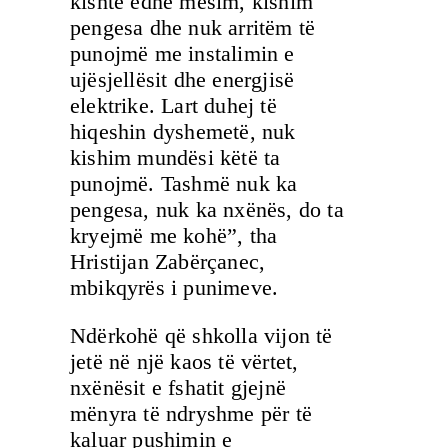
kishte edhe mësim, kishim
pengesa dhe nuk arritëm të
punojmë me instalimin e
ujësjellësit dhe energjisë
elektrike. Lart duhej të
hiqeshin dyshemetë, nuk
kishim mundësi këtë ta
punojmë. Tashmë nuk ka
pengesa, nuk ka nxënës, do ta
kryejmë me kohë”, tha
Hristijan Zabërçanec,
mbikqyrës i punimeve.
Ndërkohë që shkolla vijon të
jetë në një kaos të vërtet,
nxënësit e fshatit gjejnë
mënyra të ndryshme për të
kaluar pushimin e