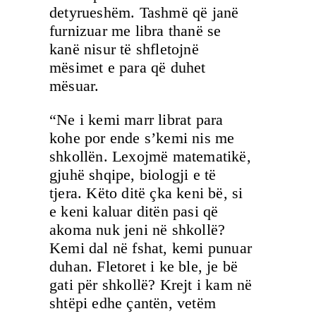
detyrueshëm. Tashmë që janë
furnizuar me libra thanë se
kanë nisur të shfletojnë
mësimet e para që duhet
mësuar.
“Ne i kemi marr librat para
kohe por ende s’kemi nis me
shkollën. Lexojmë matematikë,
gjuhë shqipe, biologji e të
tjera. Këto ditë çka keni bë, si
e keni kaluar ditën pasi që
akoma nuk jeni në shkollë?
Kemi dal në fshat, kemi punuar
duhan. Fletoret i ke ble, je bë
gati për shkollë? Krejt i kam në
shtëpi edhe çantën, vetëm