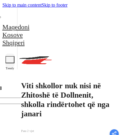
Skip to main content
Skip to footer
Maqedoni
Kosove
Shqiperi
Trendy
Viti shkollor nuk nisi në
l
Zhitoshë të Dollnenit,
shkolla rindërtohet që nga
janari
Para 2 vjet