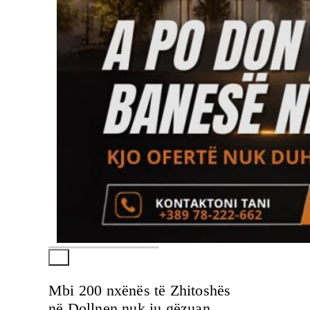
Mbi 200 nxënës të Zhitoshës
në Dollnen nuk iu gëzuan