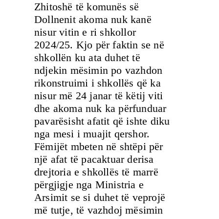
Zhitoshë të komunës së
Dollnenit akoma nuk kanë
nisur vitin e ri shkollor
2024/25. Kjo për faktin se në
shkollën ku ata duhet të
ndjekin mësimin po vazhdon
rikonstruimi i shkollës që ka
nisur më 24 janar të këtij viti
dhe akoma nuk ka përfunduar
pavarësisht afatit që ishte diku
nga mesi i muajit qershor.
Fëmijët mbeten në shtëpi për
një afat të pacaktuar derisa
drejtoria e shkollës të marrë
përgjigje nga Ministria e
Arsimit se si duhet të veprojë
më tutje, të vazhdoj mësimin