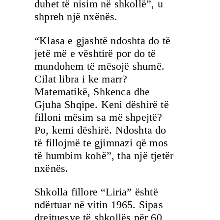
duhet të nisim në shkollë”, u
shpreh një nxënës.
“Klasa e gjashtë ndoshta do të
jetë më e vështirë por do të
mundohem të mësojë shumë.
Cilat libra i ke marr?
Matematikë, Shkenca dhe
Gjuha Shqipe. Keni dëshirë të
filloni mësim sa më shpejtë?
Po, kemi dëshirë. Ndoshta do
të fillojmë te gjimnazi që mos
të humbim kohë”, tha një tjetër
nxënës.
Shkolla fillore “Liria” është
ndërtuar në vitin 1965. Sipas
drejtuesve të shkollës për 60