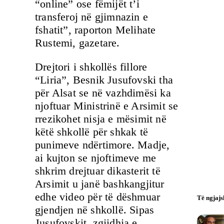
“online” ose fëmijët t’i
transferoj në gjimnazin e
fshatit”, raporton Melihate
Rustemi, gazetare.
Drejtori i shkollës fillore
“Liria”, Besnik Jusufovski tha
për Alsat se në vazhdimësi ka
njoftuar Ministrinë e Arsimit se
rrezikohet nisja e mësimit në
këtë shkollë për shkak të
punimeve ndërtimore. Madje,
ai kujton se njoftimeve me
shkrim drejtuar dikasterit të
Arsimit u janë bashkangjitur
edhe video për të dëshmuar
Të ngjaj
gjendjen në shkollë. Sipas
Jusufovskit, zgjidhja e