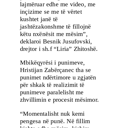
lajmëruar edhe me video, me
inçizime se me të vërtet
kushtet janë të
jashtëzakonshme të fillojnë
këtu nxënësit me mësim”,
deklaroi Besnik Jusufovski,
drejtor i sh.f “Liria” Zhitoshë.
Mbikëqyrësi i punimeve,
Hristijan Zabërçanec tha se
punimet ndërtimore u zgjatën
për shkak të realizimit të
punimeve paralelisht me
zhvillimin e procesit mësimor.
“Momentalisht nuk kemi
pengesa në punë. Në fillim