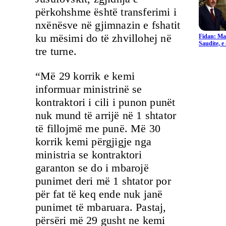
përkohshme është transferimi i
nxënësve në gjimnazin e fshatit
ku mësimi do të zhvillohej në
Fidan: Ma
Saudite, 
tre turne.
“Më 29 korrik e kemi
informuar ministrinë se
kontraktori i cili i punon punët
nuk mund të arrijë në 1 shtator
të fillojmë me punë. Më 30
korrik kemi përgjigje nga
ministria se kontraktori
garanton se do i mbarojë
punimet deri më 1 shtator por
për fat të keq ende nuk janë
punimet të mbaruara. Pastaj,
përsëri më 29 gusht ne kemi