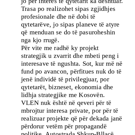
jo për interes të qytetarit ka dështuar.
Trasa po realizohet sipas zgjidhjes
profesionale dhe në dobi të
qytetarëve, jo sipas planeve të atyre
që menduan se do të pasuroheshin
nga kjo rrugë.
Për vite me radhë ky projekt
strategjik u zvarrit dhe mbeti peng i
interesave të ngushta. Sot, kur më në
fund po avancon, përfitues nuk do të
jenë individë të privilegjuar, por
qytetarët, bizneset, ekonomia dhe
lidhja strategjike me Kosovën.
VLEN nuk është në qeveri për të
mbrojtur interesa private, por për të
realizuar projekte që për dekada janë
përdorur vetëm për propagandë
politike. Autostrada Shkup-Bllacë