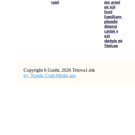
tanë
me armë
në një
festë
familjare,
plumbi
dëmtoi
çatinë e
një
shtëpie në
Siniçan
Copyright 6 Gusht, 2026 Tetova1.mk
by: Nordic Craft Media aps