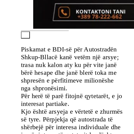
Piskamat e BDI-së për Autostradën
Shkup-Bllacë kanë vetëm një arsye;
trasa nuk kalon aty ku për vite janë
bërë hesape dhe janë blerë toka me
shpresën e përfitimeve milionëshe
nga shpronësimi.
Për herë të parë fitojnë qytetarët, e jo
interesat partiake.
Kjo është arsyeja e vërtetë e zhurmës
së tyre. Përpjekja që autostrada të
shërbejë për interesa individuale dhe