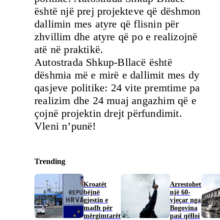
është një prej projekteve që dëshmon
dallimin mes atyre që flisnin për
zhvillim dhe atyre që po e realizojnë
atë në praktikë.
Autostrada Shkup-Bllacë është
dëshmia më e mirë e dallimit mes dy
qasjeve politike: 24 vite premtime pa
realizim dhe 24 muaj angazhim që e
çojnë projektin drejt përfundimit.
Vleni n’punë!
Trending
Kroatët
Arrestohet
bëjnë
një 60-
gjestin e
vjeçar nga
madh për
Bogovina
mërgimtarët
pasi qëlloi