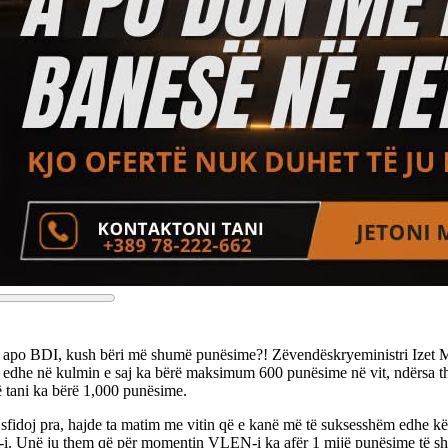
po BDI, kush bëri më shumë punësime?! Zëvendëskryeministri Izet Me
 edhe në kulmin e saj ka bërë maksimum 600 punësime në vit, ndërsa 
ë tani ka bërë 1,000 punësime.
sfidoj pra, hajde ta matim me vitin që e kanë më të suksesshëm edhe kët
. Unë ju them që për momentin VLEN-i ka afër 1 mijë punësime të sh