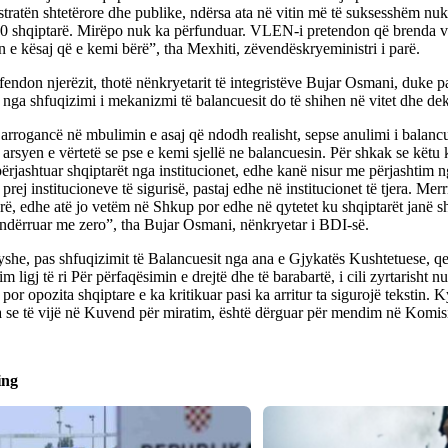
tratën shtetërore dhe publike, ndërsa ata në vitin më të suksesshëm nuk
0 shqiptarë. Mirëpo nuk ka përfunduar. VLEN-i pretendon që brenda vit
n e kësaj që e kemi bërë”, tha Mexhiti, zëvendëskryeministri i parë.
fendon njerëzit, thotë nënkryetarit të integristëve Bujar Osmani, duke p
 nga shfuqizimi i mekanizmi të balancuesit do të shihen në vitet dhe d
arrogancë në mbulimin e asaj që ndodh realisht, sepse anulimi i balancu
 arsyen e vërtetë se pse e kemi sjellë ne balancuesin. Për shkak se këtu
përjashtuar shqiptarët nga institucionet, edhe kanë nisur me përjashtim n
, prej institucioneve të sigurisë, pastaj edhe në institucionet të tjera. Me
rë, edhe atë jo vetëm në Shkup por edhe në qytetet ku shqiptarët janë s
hndërruar me zero”, tha Bujar Osmani, nënkryetar i BDI-së.
she, pas shfuqizimit të Balancuesit nga ana e Gjykatës Kushtetuese, qev
m ligj të ri Për përfaqësimin e drejtë dhe të barabartë, i cili zyrtarisht n
 por opozita shqiptare e ka kritikuar pasi ka arritur ta sigurojë tekstin. 
a se të vijë në Kuvend për miratim, është dërguar për mendim në Komis
ing