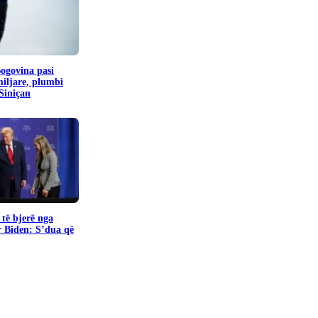
Bogovina pasi
miljare, plumbi
 Siniçan
të bjerë nga
r Biden: S’dua që