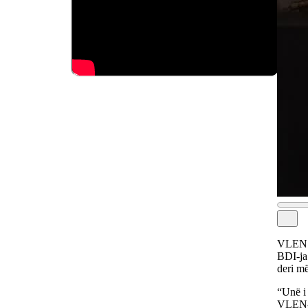
VLEN a
BDI-ja
deri m
“Unë i 
VLEN-i