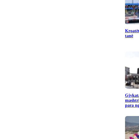
Kroatët
tanë
Gjykata
mashtr
para ng