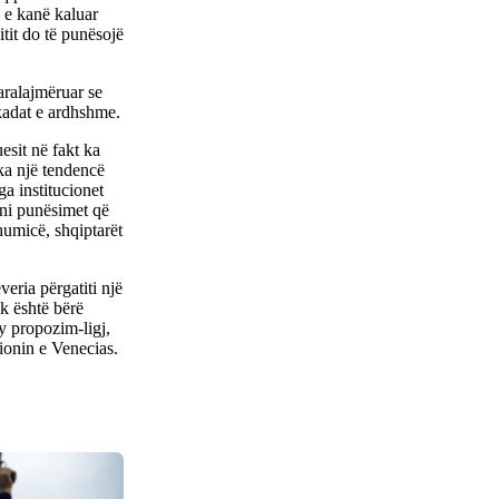
 e kanë kaluar
it do të punësojë
aralajmëruar se
ekadat e ardhshme.
esit në fakt ka
 ka një tendencë
ga institucionet
rrni punësimet që
humicë, shqiptarët
eria përgatiti një
uk është bërë
Ky propozim-ligj,
ionin e Venecias.