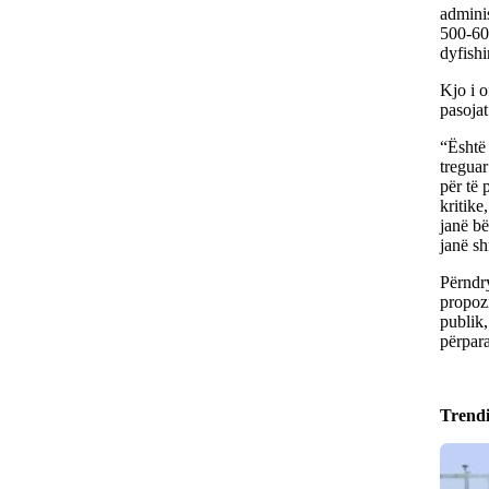
adminis
500-60
dyfishi
Kjo i o
pasojat
“Është 
treguar
për të 
kritike
janë bë
janë s
Përndry
propozi
publik,
përpar
Trend