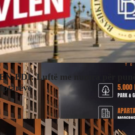
N-BDI: Luftë me numra për punë
iptarëve