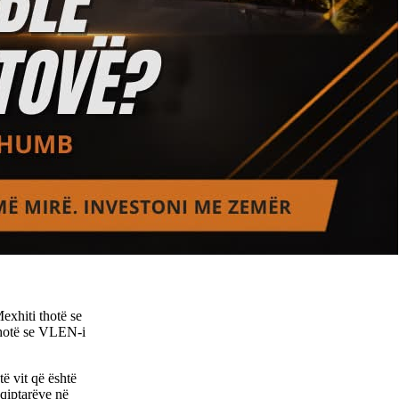
xhiti thotë se
thotë se VLEN-i
ë vit që është
qiptarëve në