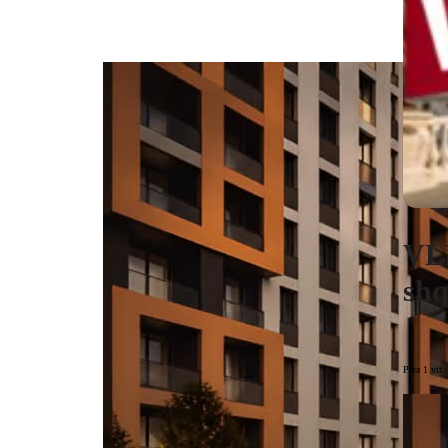
VLE
shq
Para 1 vit