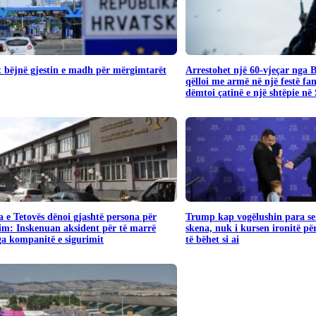
 bëjnë gjestin e madh për mërgimtarët
Arrestohet një 60-vjeçar nga 
qëlloi me armë në një festë fa
dëmtoi çatinë e një shtëpie në
 e Tetovës dënoi gjashtë persona për
Trump kap vogëlushin para se 
im: Inskenuan aksident për të marrë
skena, nuk i kursen ironitë pë
a kompanitë e sigurimit
të bëhet si ai