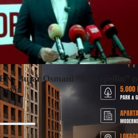
N: Bujar Osmani “hapi qiellin” p
rovin