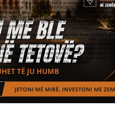
ioni opozitar VLEN akuzon BDI-në se po keqpërdor vlerat evropiane 
rët me sloganin “JO RUSISË. PO EVROPËS”. Sipas Besar Durmishit,
n BDI-ja do të garojë në zgjedhjet presidenciale është personi i cili i hapi q
 rus, Sergej Llavrov për të ardhur në Shkup, ndërsa kur Serbia përmes
i Kosovën, Osmani nuk gjeti guximin të shkon në Prishtinë as si minist
kryesues me OSBE-në.
doni se qytetarët nuk e din se partneri juaj është Rusia. A vërtetë e bes
tori ndërkombëtarë nuk e din që Bujar Osmani është i vetmi i cili e hapi
Sergej Llavrovin në Shkup, për çka e hidhëruat SHBA-të dhe sekretari A
droi në Shkup. Pikërisht për shkak të miqësisë dhe biznesit me Serbi 
as si ministër i jashtëm dhe as si kryesues i OSBE-së asnjëherë të vetm
n madje edhe kur Serbia e sulmoi Kosovën në Zveçan dhe mbeti i vrarë
s”, tha Besar Durmishi, Koalicioni VLEN. /Alsat.mk
ing