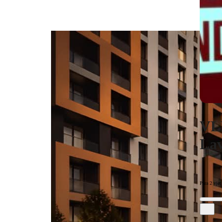
VLE
Lav
Para 2 vjet