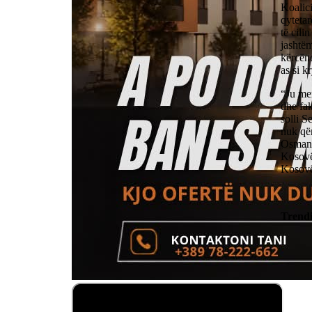
Koalic
qyteta
të cili
jashtëm
kërcëno
as si 
“Ju men
dhe fak
solli 
nuk qën
Osmani 
Kosovë
Kosovë
Trend