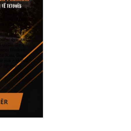
dhe po mashtron
 Bujar Osmani me
iellin ministrit të
 skenarëve rusë
ër i jashtëm dhe
oni se qytetarët
 qiellin dhe e
ntoni Blinken
dhe Rusi, Bujar
e nuk e vizitoi
 një polic i