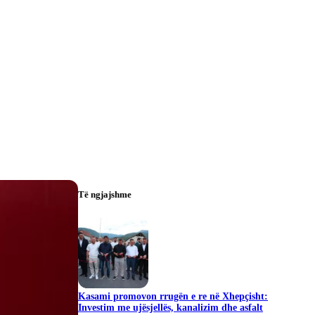
Të ngjajshme
Kasami promovon rrugën e re në Xhepçisht:
Investim me ujësjellës, kanalizim dhe asfalt