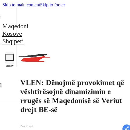
Skip to main content
Skip to footer
Maqedoni
Kosove
Shqiperi
Trendy
VLEN: Dënojmë provokimet që
l
vështirësojnë dinamizimin e
rrugës së Maqedonisë së Veriut
drejt BE-së
Para 2 vjet