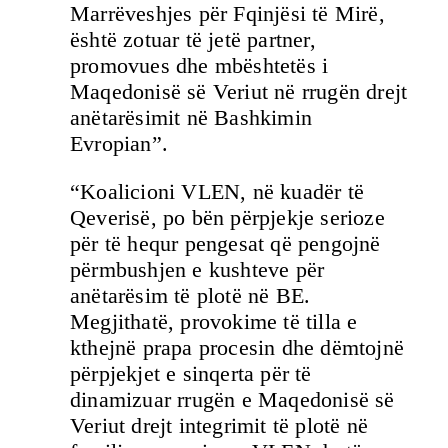
Marrëveshjes për Fqinjësi të Mirë,
është zotuar të jetë partner,
promovues dhe mbështetës i
Maqedonisë së Veriut në rrugën drejt
anëtarësimit në Bashkimin
Evropian”.
“Koalicioni VLEN, në kuadër të
Qeverisë, po bën përpjekje serioze
për të hequr pengesat që pengojnë
përmbushjen e kushteve për
anëtarësim të plotë në BE.
Megjithatë, provokime të tilla e
kthejnë prapa procesin dhe dëmtojnë
përpjekjet e sinqerta për të
dinamizuar rrugën e Maqedonisë së
Veriut drejt integrimit të plotë në