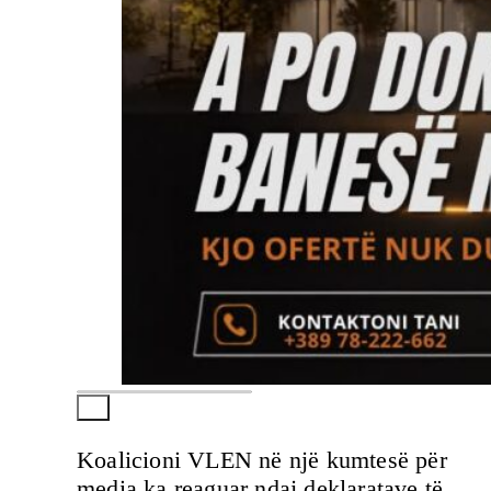
Koalicioni VLEN në një kumtesë për
media ka reaguar ndaj deklaratave të