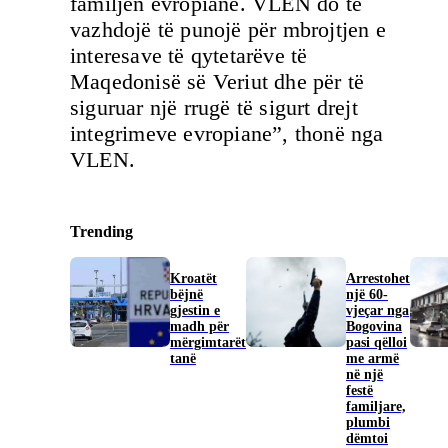
familjen evropiane. VLEN do të
vazhdojë të punojë për mbrojtjen e
interesave të qytetarëve të
Maqedonisë së Veriut dhe për të
siguruar një rrugë të sigurt drejt
integrimeve evropiane”, thonë nga
VLEN.
Trending
Kroatët
Arrestohet
bëjnë
një 60-
gjestin e
vjeçar nga
madh për
Bogovina
mërgimtarët
pasi qëlloi
tanë
me armë
në një
festë
familjare,
plumbi
dëmtoi