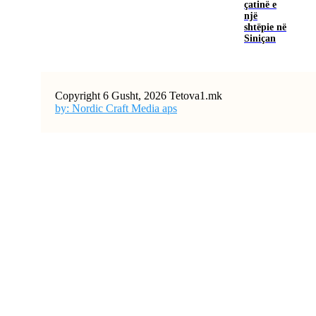
çatinë e
një
shtëpie në
Siniçan
Copyright 6 Gusht, 2026 Tetova1.mk
by: Nordic Craft Media aps