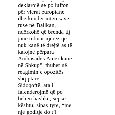
deklarojë se po lufton
për vlerat europiane
dhe kundër interesave
ruse në Ballkan,
ndërkohë që brenda tij
janë tubuar njerëz që
nuk kanë të drejtë as të
kalojnë përpara
Ambasadës Amerikane
në Shkup”, thuhet në
reagimin e opozitës
shqiptare.
Sidoqoftë, ata i
falënderojmë që po
bëhen bashkë, sepse
kështu, sipas tyre, “me
një goditje do t’i