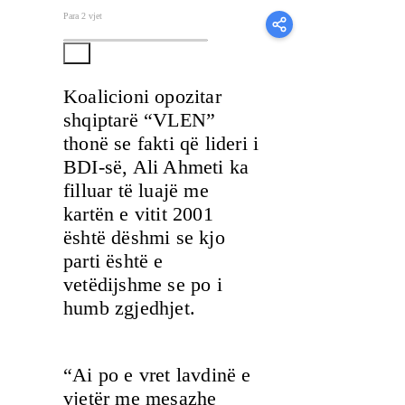
Para 2 vjet
Koalicioni opozitar
shqiptarë “VLEN”
thonë se fakti që lideri i
BDI-së, Ali Ahmeti ka
filluar të luajë me
kartën e vitit 2001
është dëshmi se kjo
parti është e
vetëdijshme se po i
humb zgjedhjet.
“Ai po e vret lavdinë e
vjetër me mesazhe