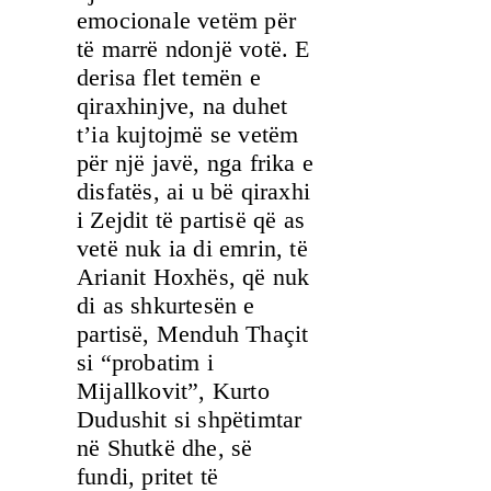
emocionale vetëm për
të marrë ndonjë votë. E
derisa flet temën e
qiraxhinjve, na duhet
t’ia kujtojmë se vetëm
për një javë, nga frika e
disfatës, ai u bë qiraxhi
i Zejdit të partisë që as
vetë nuk ia di emrin, të
Arianit Hoxhës, që nuk
di as shkurtesën e
partisë, Menduh Thaçit
si “probatim i
Mijallkovit”, Kurto
Dudushit si shpëtimtar
në Shutkë dhe, së
fundi, pritet të