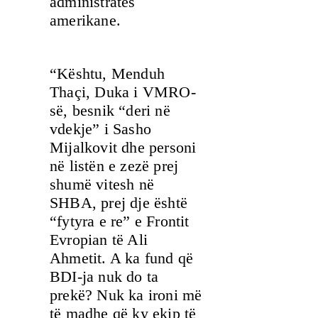
administratës
amerikane.
“Kështu, Menduh
Thaçi, Duka i VMRO-
së, besnik “deri në
vdekje” i Sasho
Mijalkovit dhe personi
në listën e zezë prej
shumë vitesh në
SHBA, prej dje është
“fytyra e re” e Frontit
Evropian të Ali
Ahmetit. A ka fund që
BDI-ja nuk do ta
prekë? Nuk ka ironi më
të madhe që ky ekip të