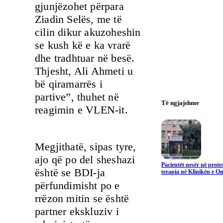
gjunjëzohet përpara
Ziadin Selës, me të
cilin dikur akuzoheshin
se kush kë e ka vrarë
dhe tradhtuar në besë.
Thjesht, Ali Ahmeti u
bë qiramarrës i
partive”, thuhet në
Të ngjajshme
reagimin e VLEN-it.
Megjithatë, sipas tyre,
ajo që po del sheshazi
Pacientët nesër në prote
është se BDI-ja
terapia në Klinikën e On
përfundimisht po e
rrëzon mitin se është
partner ekskluziv i