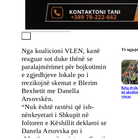
Nga koalicioni VLEN, kanë
Të ngjaj
reaguar sot duke thënë se
paralajmërimet për bojkotimin
e zgjedhjeve lokale po i
rrezikojnë skemat e Blerim
Këta dysho
Bexhetit me Danella
në aksiden
vjeçar
Arsovskën.
“Nuk është rastësi që ish-
nënkryetari i Shkupit në
foltoren e Këshillit deklaroi se
Danela Arsovska po i