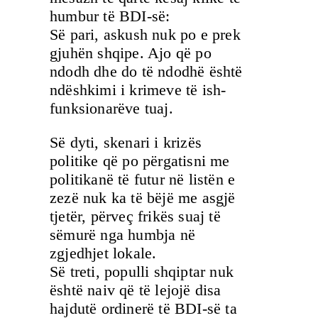
humbur të BDI-së:
Së pari, askush nuk po e prek
gjuhën shqipe. Ajo që po
ndodh dhe do të ndodhë është
ndëshkimi i krimeve të ish-
funksionarëve tuaj.
Së dyti, skenari i krizës
politike që po përgatisni me
politikanë të futur në listën e
zezë nuk ka të bëjë me asgjë
tjetër, përveç frikës suaj të
sëmurë nga humbja në
zgjedhjet lokale.
Së treti, populli shqiptar nuk
është naiv që të lejojë disa
hajdutë ordinerë të BDI-së ta