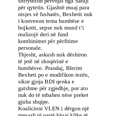
shfrytëzon përvojat nga Saraji
për qytetin. Gjashtë muaj para
nisjes së fushatës, Bexhetit nuk
i konvenon tema humbëse e
bojkotit, sepse nuk mund t’i
realizojë deri në fund
kombinimet për përfitime
personale.
Thjesht, askush nuk dëshiron
të jetë në shoqërinë e
humbësve. Prandaj, Blerim
Bexheti po e modifikon tezën,
sikur gjoja BDI qenka e
gatshme për zgjedhje, por ato
nuk do të mbahen nëse preket
gjuha shqipe.
Koalicioni VLEN i dërgon një
mesazh të qartë kësaj klike të