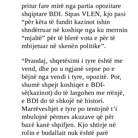
pritur fare mirë nga partia opozitare
shqiptare BDI. Sipas VLEN, kjo pasi
“për këta të fundit kazinot ishin
shndërruar në koshiqe nga ku merrnin
“mjaltë” për të blerë vota e për të
mbijetuar në skenën politike”.
“Prandaj, shqetësimi i tyre është me
vend, dhe po u ngjanë sepse po e
bëjnë nga vendi i tyre, opozitë. Por,
shumë shpejt koshiqet e BDI-
së(kazinot) do të largohen me rrënjë,
e BDI do të shkojë në histori.
Marrëveshjet e tyre po tentojnë t’i
mbulojnë përmes akuzave që për
bazë kanë shpifjen. Kjo shtirje në
rolin e budallait nuk është parë