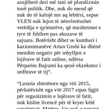
asnjëherë deri më tani në pluralizmin
tonë politik. Dhe, nuk do mend që
nuk do të kalojë me aq lehtësi, sepse
VLEN nuk lejon të nënvlerësohet
vetëdija e qytetarëve, që mashtrimet e
tyre të fshihen pas akuzave të
sajuara. Botërisht dihet se kumbari i
kazionomanëve Artan Grubi ka dhënë
mendim negativ për mbylljen e
lojërave të fatit online, ndërsa
Përparim Bajrami ka qenë ekzekutor i
urdhrave të tij”.
“Lotaria shtetërore nga viti 2015,
përkatësisht nga viti 2017 sipas ligjit
për organizimin e lojërave të fatit,
nuk kishte licencë për të kryer këtë
veprimtari. Mirëpo, kjo nuk e pengoi