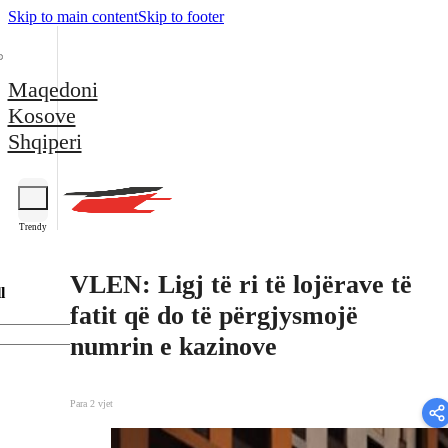
Skip to main content
Skip to footer
Maqedoni
Kosove
Shqiperi
Trendy
VLEN: Ligj të ri të lojërave të
l
fatit që do të përgjysmojë
numrin e kazinove
Para 2 vjet