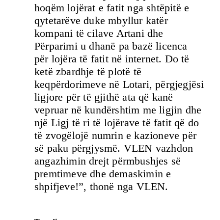
hoqëm lojërat e fatit nga shtëpitë e
qytetarëve duke mbyllur katër
kompani të cilave Artani dhe
Përparimi u dhanë pa bazë licenca
për lojëra të fatit në internet. Do të
ketë zbardhje të plotë të
keqpërdorimeve në Lotari, përgjegjësi
ligjore për të gjithë ata që kanë
vepruar në kundërshtim me ligjin dhe
një Ligj të ri të lojërave të fatit që do
të zvogëlojë numrin e kazioneve për
së paku përgjysmë. VLEN vazhdon
angazhimin drejt përmbushjes së
premtimeve dhe demaskimin e
shpifjeve!”, thonë nga VLEN.