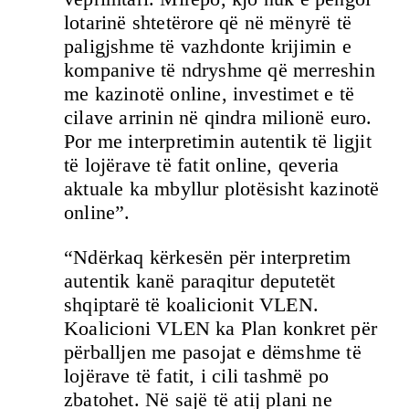
lotarinë shtetërore që në mënyrë të
paligjshme të vazhdonte krijimin e
kompanive të ndryshme që merreshin
me kazinotë online, investimet e të
cilave arrinin në qindra milionë euro.
Por me interpretimin autentik të ligjit
të lojërave të fatit online, qeveria
aktuale ka mbyllur plotësisht kazinotë
online”.
“Ndërkaq kërkesën për interpretim
autentik kanë paraqitur deputetët
shqiptarë të koalicionit VLEN.
Koalicioni VLEN ka Plan konkret për
përballjen me pasojat e dëmshme të
lojërave të fatit, i cili tashmë po
zbatohet. Në sajë të atij plani ne