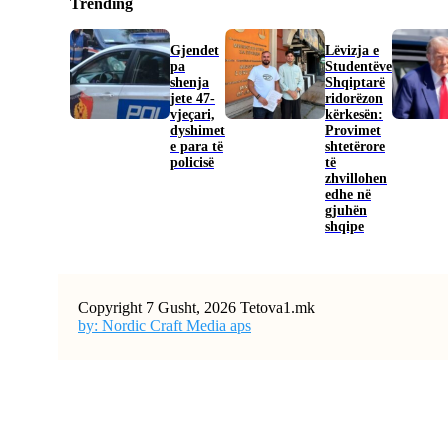
Trending
Gjendet
Lëvizja e
pa
Studentëve
shenja
Shqiptarë
jete 47-
ridorëzon
vjeçari,
kërkesën:
dyshimet
Provimet
e para të
shtetërore
policisë
të
zhvillohen
edhe në
gjuhën
shqipe
Copyright 7 Gusht, 2026 Tetova1.mk
by: Nordic Craft Media aps