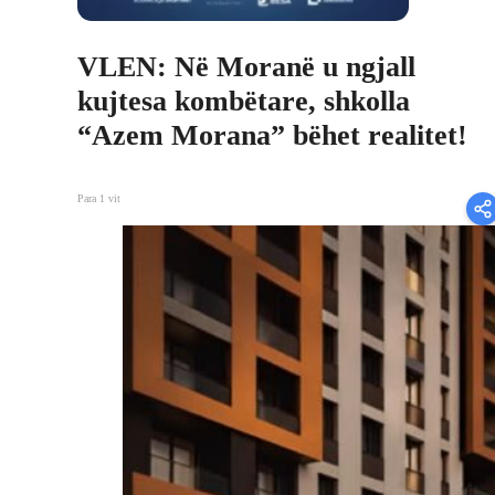
VLEN: Në Moranë u ngjall
kujtesa kombëtare, shkolla
“Azem Morana” bëhet realitet!
Para 1 vit