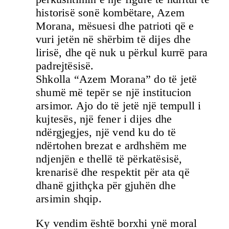
historisë sonë kombëtare, Azem
Morana, mësuesi dhe patrioti që e
vuri jetën në shërbim të dijes dhe
lirisë, dhe që nuk u përkul kurrë para
padrejtësisë.
Shkolla “Azem Morana” do të jetë
shumë më tepër se një institucion
arsimor. Ajo do të jetë një tempull i
kujtesës, një fener i dijes dhe
ndërgjegjes, një vend ku do të
ndërtohen brezat e ardhshëm me
ndjenjën e thellë të përkatësisë,
krenarisë dhe respektit për ata që
dhanë gjithçka për gjuhën dhe
arsimin shqip.
Ky vendim është borxhi ynë moral