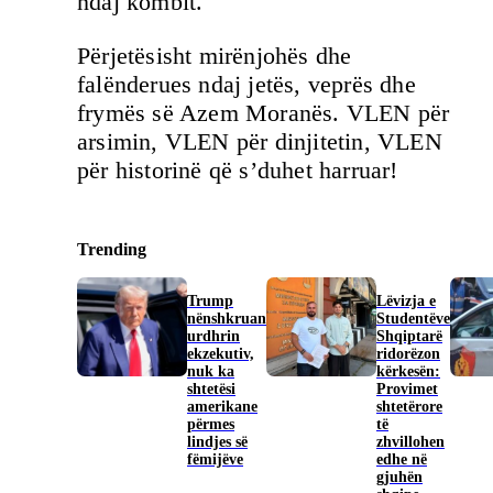
ndaj kombit.
Përjetësisht mirënjohës dhe
falënderues ndaj jetës, veprës dhe
frymës së Azem Moranës. VLEN për
arsimin, VLEN për dinjitetin, VLEN
për historinë që s’duhet harruar!
Trending
Trump
Lëvizja e
nënshkruan
Studentëve
urdhrin
Shqiptarë
ekzekutiv,
ridorëzon
nuk ka
kërkesën:
shtetësi
Provimet
amerikane
shtetërore
përmes
të
lindjes së
zhvillohen
fëmijëve
edhe në
gjuhën