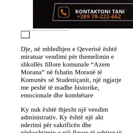
Dje, në mbledhjen e Qeverisë është
miratuar vendimi për themelimin e
shkollës fillore komunale “Azem
Morana” në fshatin Moranë të
Komunës së Studeniçanit, një ngjarje
me peshë të madhe historike,
emocionale dhe kombëtare
Ky nuk është thjesht një vendim
administrativ. Ky është një akt
nderimi për sakrificën dhe
përkushtimin e një figure të ndritur të