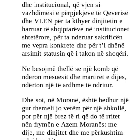
dhe institucional, që vjen si
vazhdimësi e përpjekjeve të Qeverisë
dhe VLEN për ta kthyer dinjitetin e
harruar të shqiptarëve në institucionet
shtetërore, për ta nderuar sakrificën
me vepra konkrete dhe për t’i dhënë
arsimit statusin që i takon në shoqëri.
Ne besojmë thellë se një komb që
nderon mësuesit dhe martirët e dijes,
ndërton një të ardhme të ndritur.
Dhe sot, në Moranë, është hedhur një
gur themeli jo vetëm për një shkollë,
por për një brez të ri që do të rritet
nën frymën e Azem Moranës: me
dije, me dinjitet dhe me përkushtim