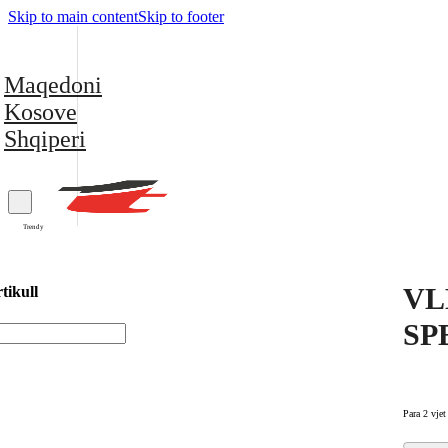
Skip to main content
Skip to footer
Maqedoni
Kosove
Shqiperi
Trendy
VLE
tikull
SPB
Para 2 vjet