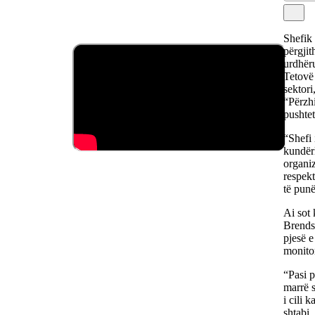
Shefik 
përgjit
urdhëru
Tetovë 
sektor
“Përzh
pushte
“Shefi
kundër
organiz
respekt
të pun
Ai sot 
Brendsh
pjesë e
monito
“Pasi p
marrë s
i cili 
shtabi.