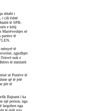
a shtabi i
i cili është
htabit të SPB-
nën e këtij
s Marrëveshjes së
 partive të
a VLEN.
 mënyrë të
everisë, zgjedhjet
B-Tetovë nuk e
hëres të ministrit
trisë së Punëve të
hme që të jetë
e për të
efik Bajrami i ka
 me një person, nga
 të largohen nga
sht të dalë nga