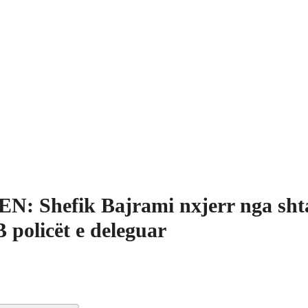
N: Shefik Bajrami nxjerr nga shta
 policët e deleguar