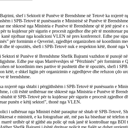
Bajrimi, shef i Sektorit të Punëve të Brendshme në Tetovë ka nxjerrë ng
hshëm i SPB-Tetovë të punësuarin e Ministrisë së Punëve të Brendshme, 
ar me shkresë nga Ministria e Punëve të Brendshme që të jetë pjesë e s
për tu kujdesur për sigurin e procesit zgjedhor dhe për të monitoruar pu
i, kanë njoftuar nga koalicioni VLEN në pres konferencë. Edhe pse sipa
inës” për formimin e Qeverisë, zgjedhjet organizohen në koordinim mes
tit dhe të opozitës, shefi i SPB-Tetovë nuk e respekton këtë, thonë ng
 i Sektori të Punëve të Brendshme Shefik Bajrami vazhdon të punojë në
ligjshme. Edhe pse sipas Marrëveshjes së “Përzhinës” për formimin e Q
ohen në koordinim mes partive të pushtetit dhe të opozitës, shefi i SP
on këtë, e shkel ligjin për organizimin e zgjedhjeve dhe refuzon çdo urd
ëve të brendshme.
ka nxjerrë nga shtabi i përgjithshëm i SPB-Tetovë të punësuarin e Minis
me, i cili është urdhëruar me shkresë nga Ministria e Punëve të Brends
 shtabit të SPB-Tetovë për tu kujdesur për sigurin e procesit zgjedhor dh
ruar punën e këtij sektori”, thonë nga VLEN.
olici i udhëruar nga Ministri është paraqitur në shtab të SPB-Tetovë, Sh
hkresat e ministrit, e ka fotografuar atë, më pas ka biseduar në telefon
ka marrë urdhër që të gjithë ata polic që nuk janë të kontrolluar nga BDI
 Atëher Shefik Bajrami i është drejtuar policit me fjalët se duhet urgjenti