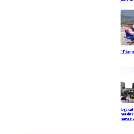
“Diaspo
Gjykata
mashtr
para ng