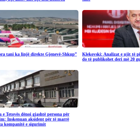
ra tani ka linjë direkte Gjenevë-Shkup”
Klekovski: Analizat e ujit të 
do të publikohet deri më 20 g
 e Tetovës dënoi gjashtë persona për
im: Inskenuan aksident për të marrë
a kompanitë e sigurimit