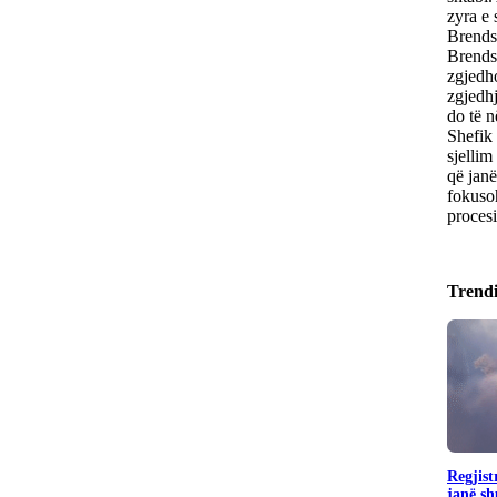
zyra e 
Brendsh
Brendsh
zgjedho
zgjedhj
do të n
Shefik 
sjellim
që jan
fokusoh
proces
Trend
Regjist
janë sh