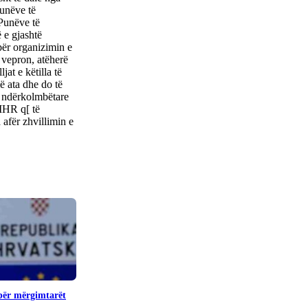
Punëve të
 Punëve të
 e gjashtë
 për organizimin e
 vepron, atëherë
at e këtilla të
ë ata dhe do të
at ndërkolmbëtare
IHR q[ të
 afër zhvillimin e
 për mërgimtarët