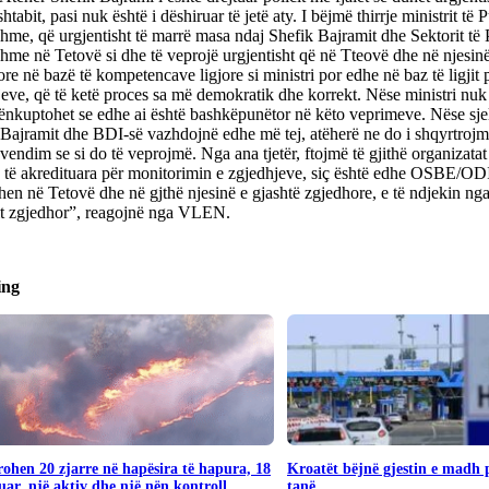
shtabit, pasi nuk është i dëshiruar të jetë aty. I bëjmë thirrje ministrit të 
me, që urgjentisht të marrë masa ndaj Shefik Bajramit dhe Sektorit të
me në Tetovë si dhe të veprojë urgjentisht që në Tteovë dhe në njesinë
re në bazë të kompetencave ligjore si ministri por edhe në baz të ligjit
eve, që të ketë proces sa më demokratik dhe korrekt. Nëse ministri nuk
ënkuptohet se edhe ai është bashkëpunëtor në këto veprimeve. Nëse sjellj
Bajramit dhe BDI-së vazhdojnë edhe më tej, atëherë ne do i shqyrtrojm
 vendim se si do të veprojmë. Nga ana tjetër, ftojmë të gjithë organizat
ë të akredituara për monitorimin e zgjedhjeve, siç është edhe OSBE/OD
en në Tetovë dhe në gjthë njesinë e gjashtë zgjedhore, e të ndjekin nga
it zgjedhor”, reagojnë nga VLEN.
ing
rohen 20 zjarre në hapësira të hapura, 18
Kroatët bëjnë gjestin e madh
uar, një aktiv dhe një nën kontroll
tanë