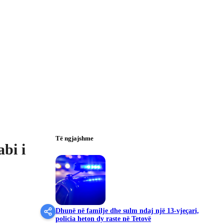
Të ngjajshme
bi i
Dhunë në familje dhe sulm ndaj një 13-vjeçari,
policia heton dy raste në Tetovë