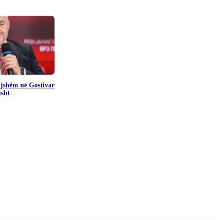
pijshëm në Gostivar
usht