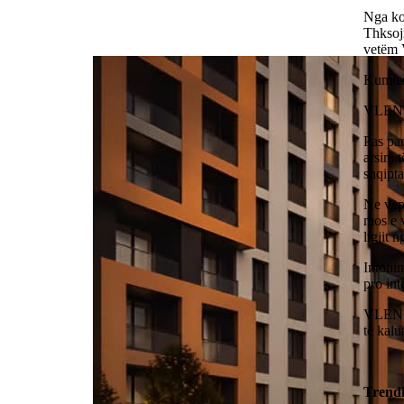
Nga koa
Thksojn
vetëm
Kumtes
VLEN s
Pas par
arsim 
shqipt
Ne vep
mos e 
ligjit 
Intonim
pro in
VLEN ë
të kalu
Trend