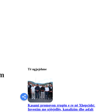
Të ngjajshme
ëm
Kasami promovon rrugën e re në Xhepçisht:
Investim me ujësjellës, kanalizim dhe asfalt