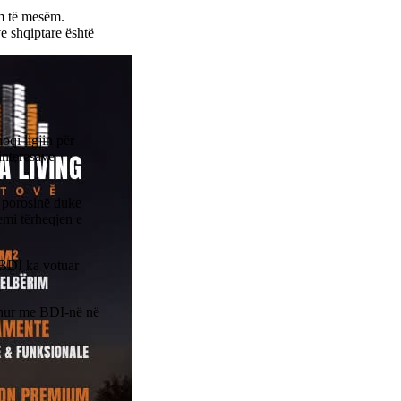
im të mesëm.
e shqiptare është
qi ligjin për
interesave
 porosinë duke
emi tërheqjen e
e BDI ka votuar
dhur me BDI-në në