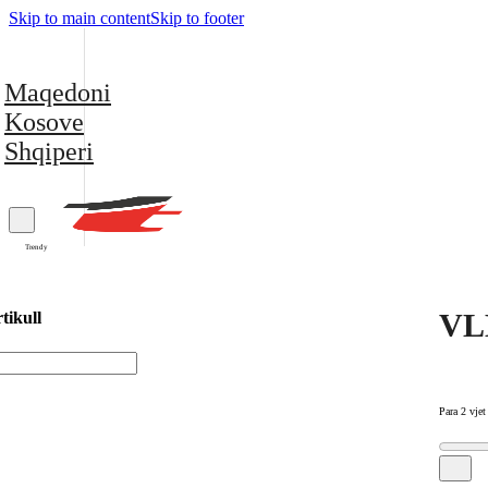
Skip to main content
Skip to footer
Maqedoni
Kosove
Shqiperi
Trendy
VLE
tikull
Para 2 vjet