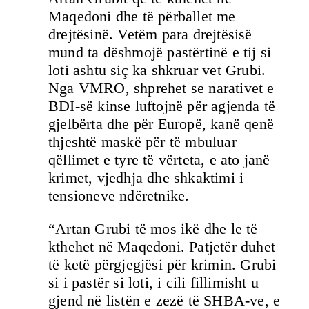
Maqedoni dhe të përballet me
drejtësinë. Vetëm para drejtësisë
mund ta dëshmojë pastërtinë e tij si
loti ashtu siç ka shkruar vet Grubi.
Nga VMRO, shprehet se narativet e
BDI-së kinse luftojnë për agjenda të
gjelbërta dhe për Europë, kanë qenë
thjeshtë maskë për të mbuluar
qëllimet e tyre të vërteta, e ato janë
krimet, vjedhja dhe shkaktimi i
tensioneve ndëretnike.
“Artan Grubi të mos ikë dhe le të
kthehet në Maqedoni. Patjetër duhet
të ketë përgjegjësi për krimin. Grubi
si i pastër si loti, i cili fillimisht u
gjend në listën e zezë të SHBA-ve, e