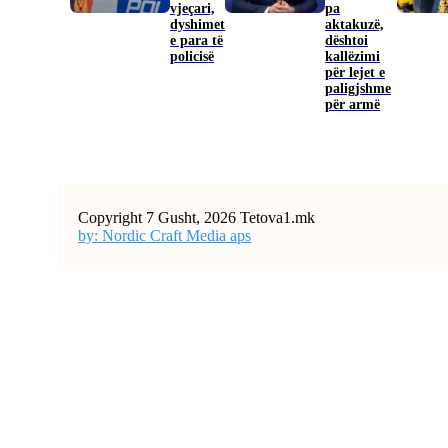
vjeçari,
pa
dyshimet
aktakuzë,
e para të
dështoi
policisë
kallëzimi
për lejet e
paligjshme
për armë
Copyright 7 Gusht, 2026 Tetova1.mk
by: Nordic Craft Media aps