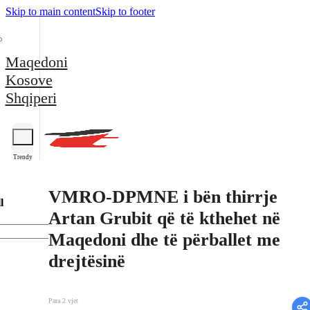
Skip to main content
Skip to footer
Maqedoni
Kosove
Shqiperi
Trendy
VMRO-DPMNE i bën thirrje
l
Artan Grubit që të kthehet në
Maqedoni dhe të përballet me
drejtësinë
Para 2 vjet