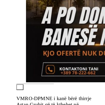
VMRO-DPMNE i kanë bërë thirrje
Artan Grubit që të kthehet në