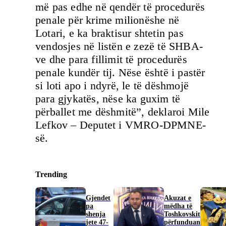
më pas edhe në qendër të procedurës
penale për krime milionëshe në
Lotari, e ka braktisur shtetin pas
vendosjes në listën e zezë të SHBA-
ve dhe para fillimit të procedurës
penale kundër tij. Nëse është i pastër
si loti apo i ndyrë, le të dëshmojë
para gjykatës, nëse ka guxim të
përballet me dëshmitë”, deklaroi Mile
Lefkov – Deputet i VMRO-DPMNE-
së.
Trending
Gjendet
Akuzat e
pa
mëdha të
shenja
Toshkovskit
jete 47-
përfunduan