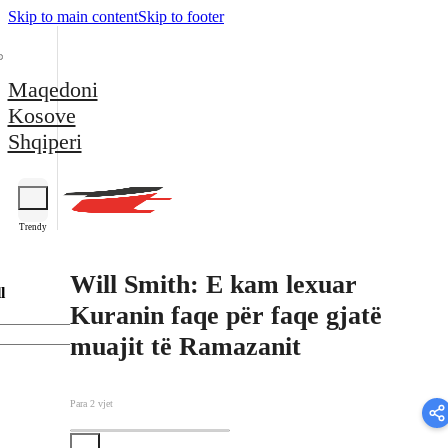
Skip to main content
Skip to footer
Maqedoni
Kosove
Shqiperi
Trendy
Will Smith: E kam lexuar
l
Kuranin faqe për faqe gjatë
muajit të Ramazanit
Para 2 vjet