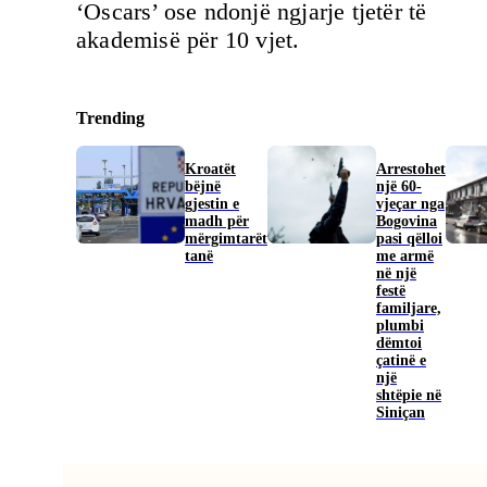
‘Oscars’ ose ndonjë ngjarje tjetër të
akademisë për 10 vjet.
Trending
Kroatët
Arrestohet
bëjnë
një 60-
gjestin e
vjeçar nga
madh për
Bogovina
mërgimtarët
pasi qëlloi
tanë
me armë
në një
festë
familjare,
plumbi
dëmtoi
çatinë e
një
shtëpie në
Siniçan