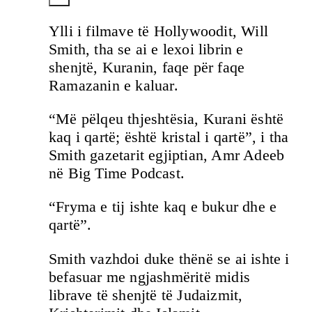
Ylli i filmave të Hollywoodit, Will
Smith, tha se ai e lexoi librin e
shenjtë, Kuranin, faqe për faqe
Ramazanin e kaluar.
“Më pëlqeu thjeshtësia, Kurani është
kaq i qartë; është kristal i qartë”, i tha
Smith gazetarit egjiptian, Amr Adeeb
në Big Time Podcast.
“Fryma e tij ishte kaq e bukur dhe e
qartë”.
Smith vazhdoi duke thënë se ai ishte i
befasuar me ngjashmëritë midis
librave të shenjtë të Judaizmit,