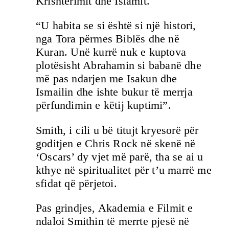
Krishterimit dhe Islamit.
“U habita se si është si një histori,
nga Tora përmes Biblës dhe në
Kuran. Unë kurrë nuk e kuptova
plotësisht Abrahamin si babanë dhe
më pas ndarjen me Isakun dhe
Ismailin dhe ishte bukur të merrja
përfundimin e këtij kuptimi”.
Smith, i cili u bë titujt kryesorë për
goditjen e Chris Rock në skenë në
‘Oscars’ dy vjet më parë, tha se ai u
kthye në spiritualitet për t’u marrë me
sfidat që përjetoi.
Pas grindjes, Akademia e Filmit e
ndaloi Smithin të merrte pjesë në